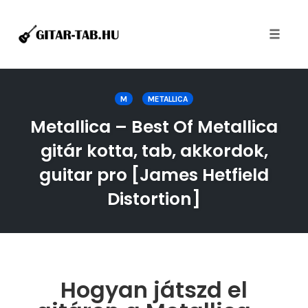
Toggle
naviga
Skip
to
M
METALLICA
content
Metallica – Best Of Metallica
gitár kotta, tab, akkordok,
guitar pro [James Hetfield
Distortion]
Hogyan játszd el