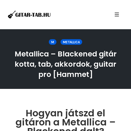
Toggle
naviga
Skip
to
M
METALLICA
content
Metallica – Blackened gitár
kotta, tab, akkordok, guitar
pro [Hammet]
Hogyan játszd el
gitáron a Metallica –