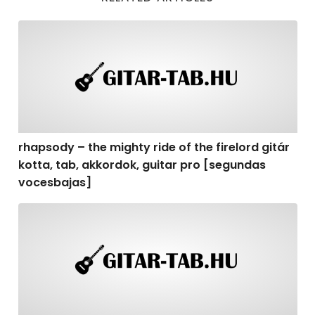
rhapsody – the mighty ride of the firelord gitár kotta,
rhapsody – the mighty ride of the firelord gitár
kotta, tab, akkordok, guitar pro [segundas
vocesbajas]
rhapsody – the mighty ride of the firelord gitár kotta,