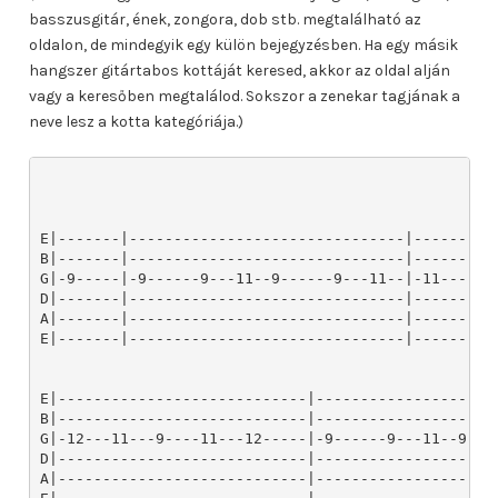
basszusgitár, ének, zongora, dob stb. megtalálható az
oldalon, de mindegyik egy külön bejegyzésben. Ha egy másik
hangszer gitártabos kottáját keresed, akkor az oldal alján
vagy a keresőben megtalálod. Sokszor a zenekar tagjának a
neve lesz a kotta kategóriája.)
E|-------|-------------------------------|---------
B|-------|-------------------------------|---------
G|-9-----|-9------9---11--9------9---11--|-11----9-
D|-------|-------------------------------|---------
A|-------|-------------------------------|---------
E|-------|-------------------------------|---------
E|----------------------------|---------------------
B|----------------------------|---------------------
G|-12---11---9----11---12-----|-9------9---11--9----
D|----------------------------|---------------------
A|----------------------------|---------------------