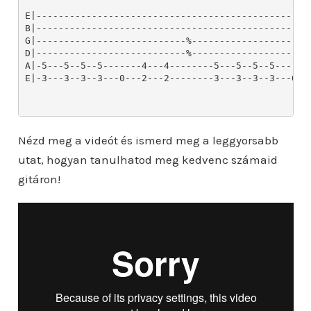
E|--------------------------------------------------
B|--------------------------------------------------
G|---------------------------%----------------------
D|---------------------------%----------------------
A|-5---5--5--5-------4---4--------5---5--5--5-------
E|-3---3--3--3---0---2---2--------3---3--3--3---0---
Nézd meg a videót és ismerd meg a leggyorsabb
utat, hogyan tanulhatod meg kedvenc számaid
gitáron!