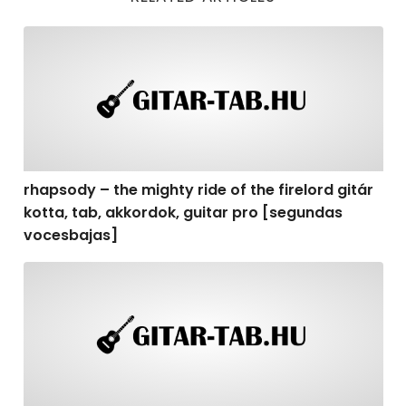
rhapsody – the mighty ride of the firelord gitár kotta,
rhapsody – the mighty ride of the firelord gitár
kotta, tab, akkordok, guitar pro [segundas
vocesbajas]
rhapsody – the mighty ride of the firelord gitár kotta,