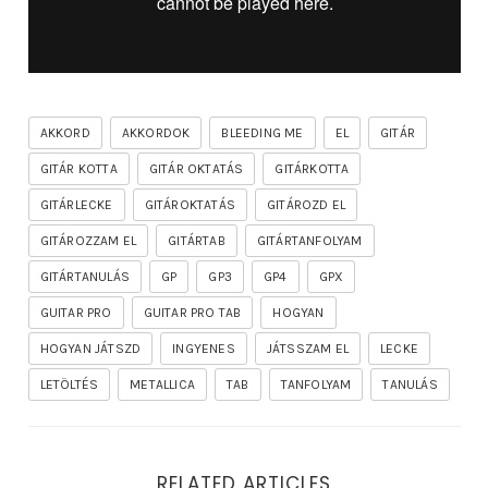
AKKORD
AKKORDOK
BLEEDING ME
EL
GITÁR
GITÁR KOTTA
GITÁR OKTATÁS
GITÁRKOTTA
GITÁRLECKE
GITÁROKTATÁS
GITÁROZD EL
GITÁROZZAM EL
GITÁRTAB
GITÁRTANFOLYAM
GITÁRTANULÁS
GP
GP3
GP4
GPX
GUITAR PRO
GUITAR PRO TAB
HOGYAN
HOGYAN JÁTSZD
INGYENES
JÁTSSZAM EL
LECKE
LETÖLTÉS
METALLICA
TAB
TANFOLYAM
TANULÁS
RELATED ARTICLES