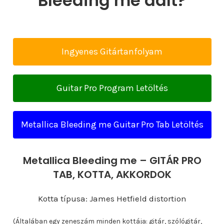
Bleeding me dalt?
Ingyenes Gitártanfolyam
Guitar Pro Program Letöltés
Metallica Bleeding me Guitar Pro Tab Letöltés
Metallica Bleeding me – GITÁR PRO
TAB, KOTTA, AKKORDOK
Kotta típusa: James Hetfield distortion
(Általában egy zeneszám minden kottája: gitár, szólógitár,