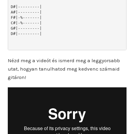
Nézd meg a videót és ismerd meg a leggyorsabb
utat, hogyan tanulhatod meg kedvenc számaid
gitáron!