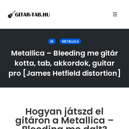
Toggle
naviga
Skip
to
M
METALLICA
content
Metallica – Bleeding me gitár
kotta, tab, akkordok, guitar
pro [James Hetfield distortion]
Hogyan játszd el
gitáron a Metallica –