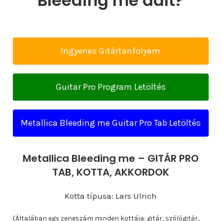
Bleeding me dalt?
Ingyenes Gitártanfolyam
Guitar Pro Program Letöltés
Metallica Bleeding me Guitar Pro Tab Letöltés
Metallica Bleeding me – GITÁR PRO
TAB, KOTTA, AKKORDOK
Kotta típusa: Lars Ulrich
(Általában egy zeneszám minden kottája: gitár, szólógitár,