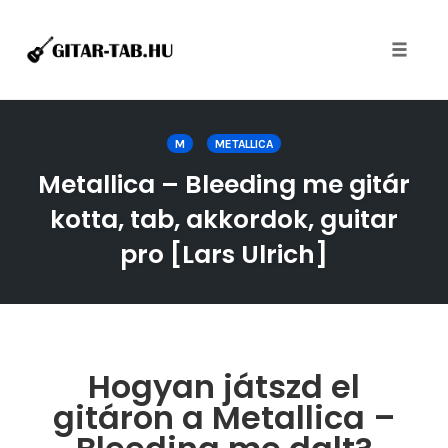
Toggle
naviga
Skip
to
M
METALLICA
content
Metallica – Bleeding me gitár
kotta, tab, akkordok, guitar
pro [Lars Ulrich]
Hogyan játszd el
gitáron a Metallica –