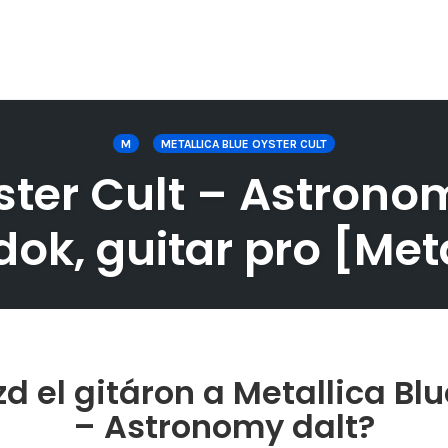
M
METALLICA BLUE OYSTER CULT
ster Cult – Astronomy
ok, guitar pro [Met
d el gitáron a Metallica Blu
– Astronomy dalt?