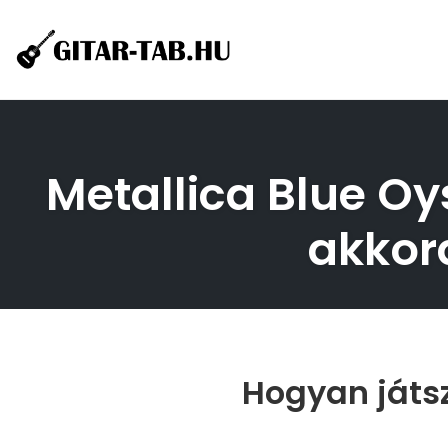
Skip
to
content
Metallica Blue Oy
akkord
Hogyan játsz