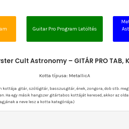
Met
yam
Guitar Pro Program Letöltés
Ast
yster Cult Astronomy – GITÁR PRO TAB
Kotta típusa: MetallicA
ottája: gitár, szólógitár, basszusgitár, ének, zongora, dob stb. meg
n. Ha egy másik hangszer gitártabos kottáját keresed, akkor az olda
gjának a neve lesz a kotta kategóriája.)