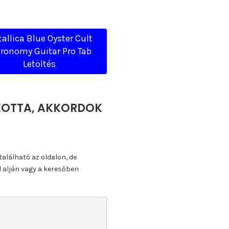
allica Blue Oyster Cult
ronomy Guitar Pro Tab
Letöltés
, KOTTA, AKKORDOK
található az oldalon, de
l alján vagy a keresőben