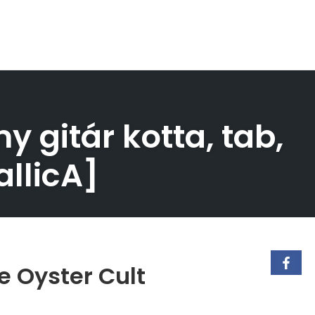
 gitár kotta, tab,
allicA]
e Oyster Cult