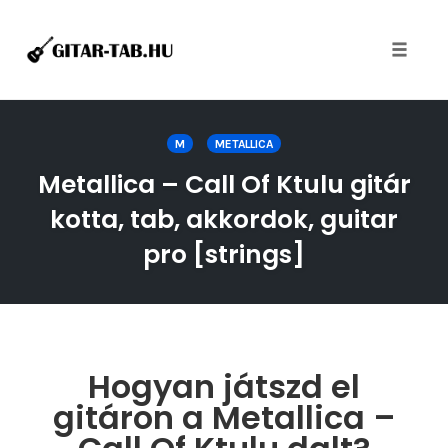
Toggle
naviga
Skip
to
M
METALLICA
content
Metallica – Call Of Ktulu gitár
kotta, tab, akkordok, guitar
pro [strings]
Hogyan játszd el
gitáron a Metallica –