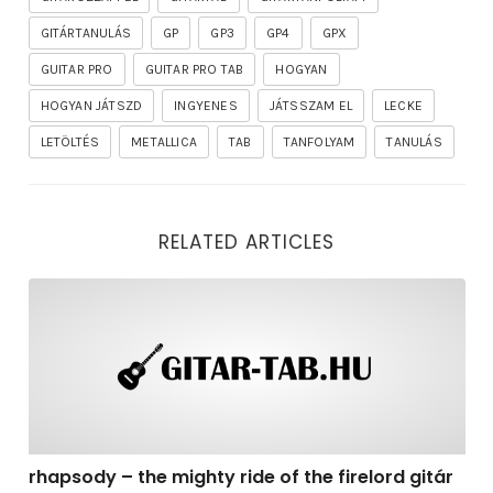
GITÁRTANULÁS
GP
GP3
GP4
GPX
GUITAR PRO
GUITAR PRO TAB
HOGYAN
HOGYAN JÁTSZD
INGYENES
JÁTSSZAM EL
LECKE
LETÖLTÉS
METALLICA
TAB
TANFOLYAM
TANULÁS
RELATED ARTICLES
rhapsody – the mighty ride of the firelord gitár kotta,
rhapsody – the mighty ride of the firelord gitár