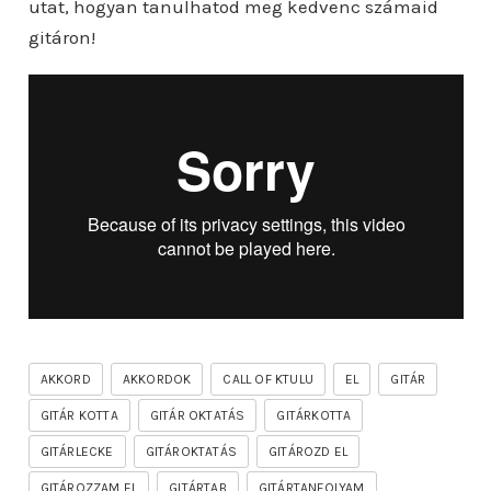
utat, hogyan tanulhatod meg kedvenc számaid
gitáron!
AKKORD
AKKORDOK
CALL OF KTULU
EL
GITÁR
GITÁR KOTTA
GITÁR OKTATÁS
GITÁRKOTTA
GITÁRLECKE
GITÁROKTATÁS
GITÁROZD EL
GITÁROZZAM EL
GITÁRTAB
GITÁRTANFOLYAM