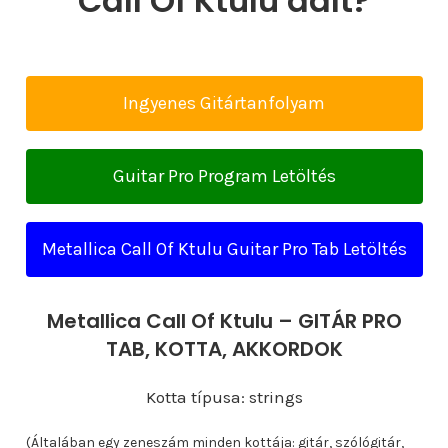
Call Of Ktulu dalt?
Ingyenes Gitártanfolyam
Guitar Pro Program Letöltés
Metallica Call Of Ktulu Guitar Pro Tab Letöltés
Metallica Call Of Ktulu – GITÁR PRO
TAB, KOTTA, AKKORDOK
Kotta típusa: strings
(Általában egy zeneszám minden kottája: gitár, szólógitár,