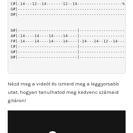
Nézd meg a videót és ismerd meg a leggyorsabb
utat, hogyan tanulhatod meg kedvenc számaid
gitáron!