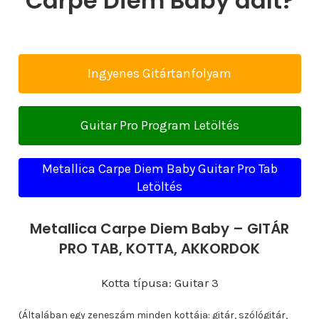
Carpe Diem Baby dalt?
Ingyenes Gitártanfolyam
Guitar Pro Program Letöltés
Metallica Carpe Diem Baby Guitar Pro Tab
Letöltés
Metallica Carpe Diem Baby – GITÁR
PRO TAB, KOTTA, AKKORDOK
Kotta típusa: Guitar 3
(Általában egy zeneszám minden kottája: gitár, szólógitár,