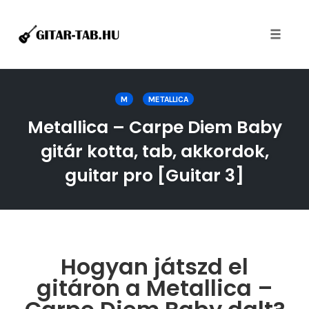
Toggle
naviga
Skip
to
M
METALLICA
content
Metallica – Carpe Diem Baby
gitár kotta, tab, akkordok,
guitar pro [Guitar 3]
Hogyan játszd el
gitáron a Metallica –