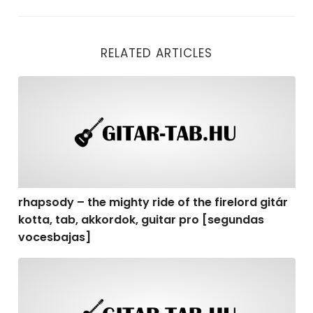
RELATED ARTICLES
rhapsody – the mighty ride of the firelord gitár kotta,
rhapsody – the mighty ride of the firelord gitár
kotta, tab, akkordok, guitar pro [segundas
vocesbajas]
rhapsody – the mighty ride of the firelord gitár kotta,