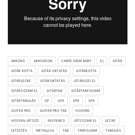
AKKORD
AKKORDOK
CARPE DIEM BABY
EL
GITÁR
GITÁR KOTTA
GITÁR OKTATÁS
GITÁRKOTTA
GITÁRLECKE
GITÁROKTATÁS
GITÁROZD EL
GITÁROZZAM EL
GITÁRTAB
GITÁRTANFOLYAM
GITÁRTANULÁS
GP
GP3
GP4
GPX
GUITAR PRO
GUITAR PRO TAB
HOGYAN
HOGYAN JÁTSZD
INGYENES
JÁTSSZAM EL
LECKE
LETÖLTÉS
METALLICA
TAB
TANFOLYAM
TANULÁS