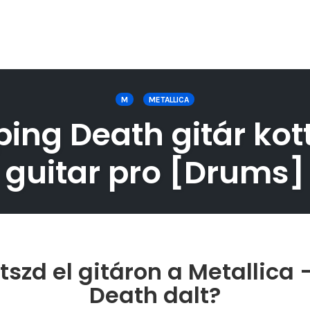
M
METALLICA
ing Death gitár kot
guitar pro [Drums]
szd el gitáron a Metallica
Death dalt?