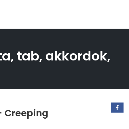
ta, tab, akkordok,
 – Creeping