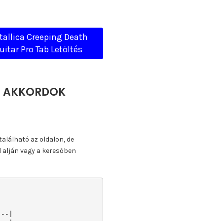
tallica Creeping Death
uitar Pro Tab Letöltés
A, AKKORDOK
található az oldalon, de
l alján vagy a keresőben