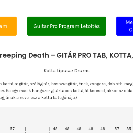
Me
yam
Guitar Pro Program Letöltés
G
Creeping Death – GITÁR PRO TAB, KOTT
Kotta típusa: Drums
ottája: gitár, szólógitár, basszusgitár, ének, zongora, dob stb. meg
n. Ha egy másik hangszer gitártabos kottáját keresed, akkor az olda
gjának a neve lesz a kotta kategóriája.)