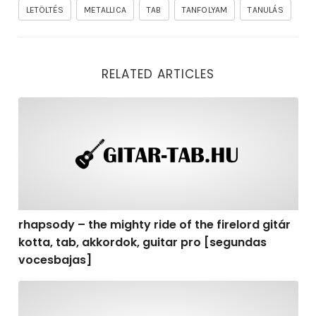
LETÖLTÉS
METALLICA
TAB
TANFOLYAM
TANULÁS
RELATED ARTICLES
rhapsody – the mighty ride of the firelord gitár kotta,
rhapsody – the mighty ride of the firelord gitár
kotta, tab, akkordok, guitar pro [segundas
vocesbajas]
rhapsody – the mighty ride of the firelord gitár kotta,