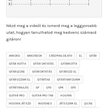
Nézd meg a videót és ismerd meg a leggyorsabb
utat, hogyan tanulhatod meg kedvenc számaid
gitáron!
AKKORD
AKKORDOK
CREEPING DEATH
EL
GITÁR
GITÁR KOTTA
GITÁR OKTATÁS
GITÁRKOTTA
GITÁRLECKE
GITÁROKTATÁS
GITÁROZD EL
GITÁROZZAM EL
GITÁRTAB
GITÁRTANFOLYAM
GITÁRTANULÁS
GP
GP3
GP4
GPX
GUITAR PRO
GUITAR PRO TAB
HOGYAN
HOGYAN JÁTSZD
INGYENES
JÁTSSZAM EL
LECKE