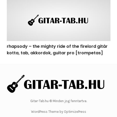
rhapsody – the mighty ride of the firelord gitár kotta, 
rhapsody – the mighty ride of the firelord gitár
kotta, tab, akkordok, guitar pro [trompetas]
Gitar-Tab.hu © Minden jog fenntartva.
WordPress Theme by OptimizePress