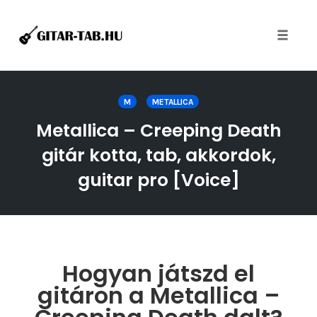
Toggle
naviga
Skip
to
M
METALLICA
content
Metallica – Creeping Death
gitár kotta, tab, akkordok,
guitar pro [Voice]
Hogyan játszd el
gitáron a Metallica –