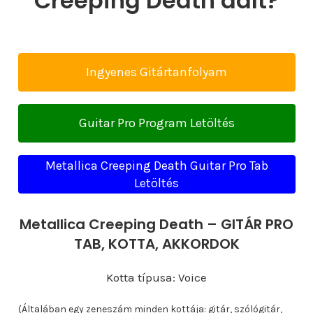
Creeping Death dalt?
Ingyenes Gitártanfolyam
Guitar Pro Program Letöltés
Metallica Creeping Death Guitar Pro Tab
Letöltés
Metallica Creeping Death – GITÁR PRO
TAB, KOTTA, AKKORDOK
Kotta típusa: Voice
(Általában egy zeneszám minden kottája: gitár, szólógitár,