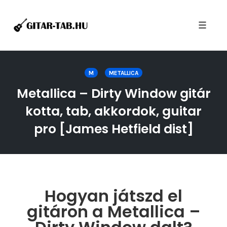
Toggle
naviga
Skip
to
M
METALLICA
content
Metallica – Dirty Window gitár
kotta, tab, akkordok, guitar
pro [James Hetfield dist]
Hogyan játszd el
gitáron a Metallica –