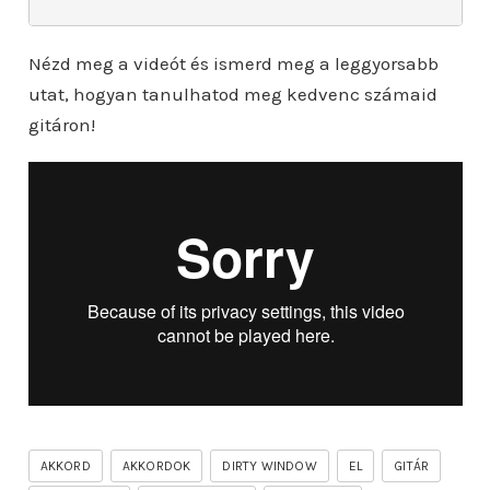
Nézd meg a videót és ismerd meg a leggyorsabb
utat, hogyan tanulhatod meg kedvenc számaid
gitáron!
AKKORD
AKKORDOK
DIRTY WINDOW
EL
GITÁR