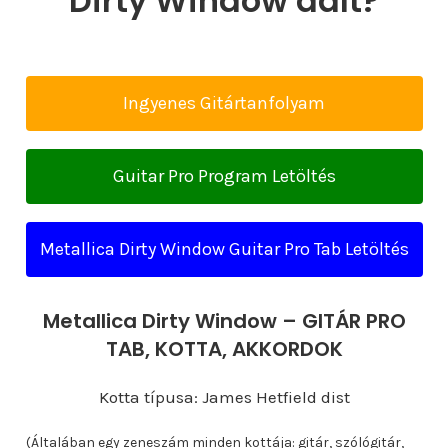
Dirty Window dalt?
Ingyenes Gitártanfolyam
Guitar Pro Program Letöltés
Metallica Dirty Window Guitar Pro Tab Letöltés
Metallica Dirty Window – GITÁR PRO
TAB, KOTTA, AKKORDOK
Kotta típusa: James Hetfield dist
(Általában egy zeneszám minden kottája: gitár, szólógitár,