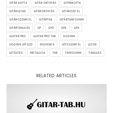
GITÁR KOTTA
GITÁR OKTATÁS
GITÁRKOTTA
GITÁRLECKE
GITÁROKTATÁS
GITÁROZD EL
GITÁROZZAM EL
GITÁRTAB
GITÁRTANFOLYAM
GITÁRTANULÁS
GP
GP3
GP4
GPX
GUITAR PRO
GUITAR PRO TAB
HOGYAN
HOGYAN JÁTSZD
INGYENES
JÁTSSZAM EL
LECKE
LETÖLTÉS
METALLICA
TAB
TANFOLYAM
TANULÁS
RELATED ARTICLES
rhapsody – the mighty ride of the firelord gitár kotta,