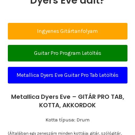
Dyers Eve dalt?
Ingyenes Gitártanfolyam
Guitar Pro Program Letöltés
Metallica Dyers Eve Guitar Pro Tab Letöltés
Metallica Dyers Eve – GITÁR PRO TAB,
KOTTA, AKKORDOK
Kotta típusa: Drum
(Általában egy zeneszám minden kottája: gitár, szólógitár,