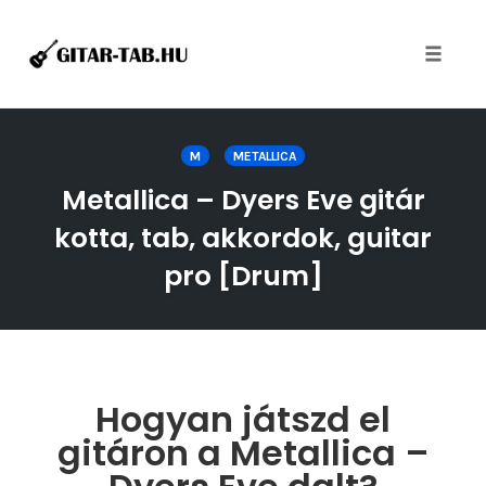
Toggle
naviga
Skip
to
M
METALLICA
content
Metallica – Dyers Eve gitár
kotta, tab, akkordok, guitar
pro [Drum]
Hogyan játszd el
gitáron a Metallica –