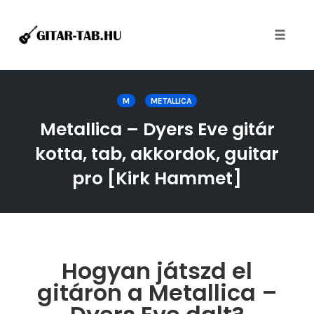
Toggle
naviga
Skip
to
M
METALLICA
content
Metallica – Dyers Eve gitár
kotta, tab, akkordok, guitar
pro [Kirk Hammet]
Hogyan játszd el
gitáron a Metallica –