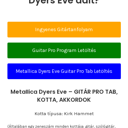
Dyers Eve dalt?
Ingyenes Gitártanfolyam
Guitar Pro Program Letöltés
Metallica Dyers Eve Guitar Pro Tab Letöltés
Metallica Dyers Eve – GITÁR PRO TAB,
KOTTA, AKKORDOK
Kotta típusa: Kirk Hammet
(Általában egy zeneszám minden kottája: gitár, szólógitár,