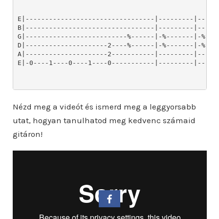
Nézd meg a videót és ismerd meg a leggyorsabb
utat, hogyan tanulhatod meg kedvenc számaid
gitáron!