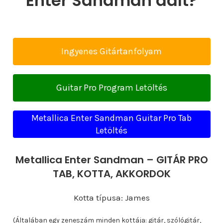
Enter Sandman dalt?
Ingyenes Gitártanfolyam
Guitar Pro Program Letöltés
Metallica Enter Sandman Guitar Pro Tab
Letöltés
Metallica Enter Sandman – GITÁR PRO
TAB, KOTTA, AKKORDOK
Kotta típusa: James
(Általában egy zeneszám minden kottája: gitár, szólógitár,