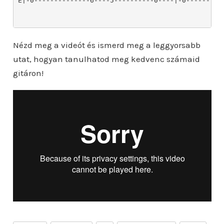
Nézd meg a videót és ismerd meg a leggyorsabb
utat, hogyan tanulhatod meg kedvenc számaid
gitáron!