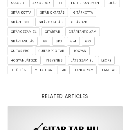
AKKORD
AKKORDOK
EL
ENTER SANDMAN
GITÁR
GITÁR KOTTA
GITÁR OKTATÁS
GITÁRKOTTA
GITÁRLECKE
GITÁROKTATÁS
GITÁROZD EL
GITÁROZZAM EL
GITÁRTAB
GITÁRTANFOLYAM
GITÁRTANULÁS
GP
GP3
GP4
GPX
GUITAR PRO
GUITAR PRO TAB
HOGYAN
HOGYAN JÁTSZD
INGYENES
JÁTSSZAM EL
LECKE
LETÖLTÉS
METALLICA
TAB
TANFOLYAM
TANULÁS
RELATED ARTICLES
rhapsody – the mighty ride of the firelord gitár kotta,