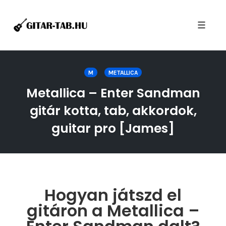
Toggle
naviga
Skip
to
M
METALLICA
content
Metallica – Enter Sandman
gitár kotta, tab, akkordok,
guitar pro [James]
Hogyan játszd el
gitáron a Metallica –