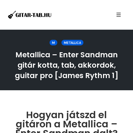
Toggle
naviga
Skip
to
M
METALLICA
content
Metallica – Enter Sandman
gitár kotta, tab, akkordok,
guitar pro [James Rythm 1]
Hogyan játszd el
gitáron a Metallica –