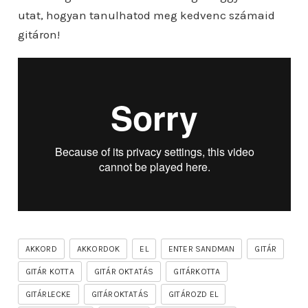
utat, hogyan tanulhatod meg kedvenc számaid
gitáron!
AKKORD
AKKORDOK
EL
ENTER SANDMAN
GITÁR
GITÁR KOTTA
GITÁR OKTATÁS
GITÁRKOTTA
GITÁRLECKE
GITÁROKTATÁS
GITÁROZD EL