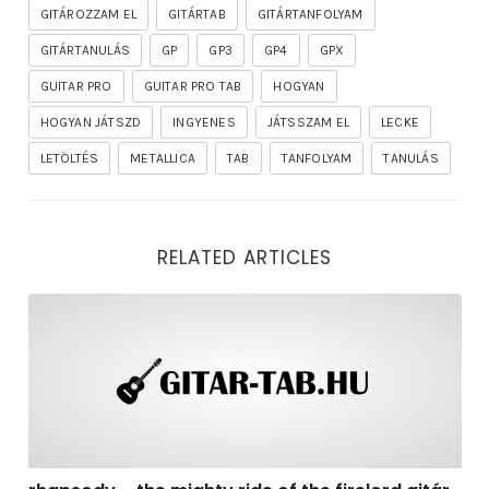
GITÁROZZAM EL
GITÁRTAB
GITÁRTANFOLYAM
GITÁRTANULÁS
GP
GP3
GP4
GPX
GUITAR PRO
GUITAR PRO TAB
HOGYAN
HOGYAN JÁTSZD
INGYENES
JÁTSSZAM EL
LECKE
LETÖLTÉS
METALLICA
TAB
TANFOLYAM
TANULÁS
RELATED ARTICLES
rhapsody – the mighty ride of the firelord gitár kotta,