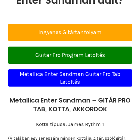
Enter Sandman dalt?
Ingyenes Gitártanfolyam
Guitar Pro Program Letöltés
Metallica Enter Sandman Guitar Pro Tab
Letöltés
Metallica Enter Sandman – GITÁR PRO
TAB, KOTTA, AKKORDOK
Kotta típusa: James Rythm 1
(Általában egy zeneszám minden kottája: gitár, szólógitár,