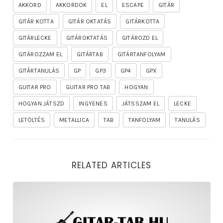
AKKORD
AKKORDOK
EL
ESCAPE
GITÁR
GITÁR KOTTA
GITÁR OKTATÁS
GITÁRKOTTA
GITÁRLECKE
GITÁROKTATÁS
GITÁROZD EL
GITÁROZZAM EL
GITÁRTAB
GITÁRTANFOLYAM
GITÁRTANULÁS
GP
GP3
GP4
GPX
GUITAR PRO
GUITAR PRO TAB
HOGYAN
HOGYAN JÁTSZD
INGYENES
JÁTSSZAM EL
LECKE
LETÖLTÉS
METALLICA
TAB
TANFOLYAM
TANULÁS
RELATED ARTICLES
rhapsody – the mighty ride of the firelord gitár kotta,