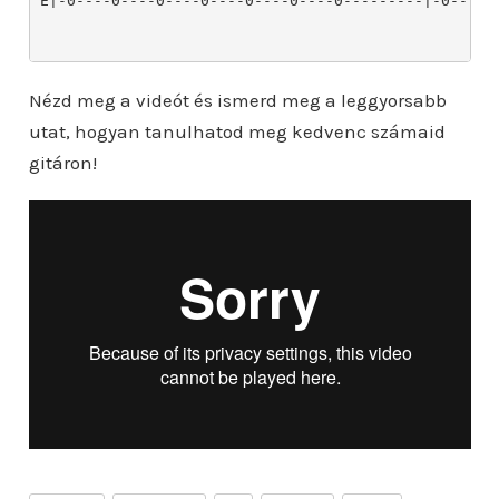
Nézd meg a videót és ismerd meg a leggyorsabb
utat, hogyan tanulhatod meg kedvenc számaid
gitáron!