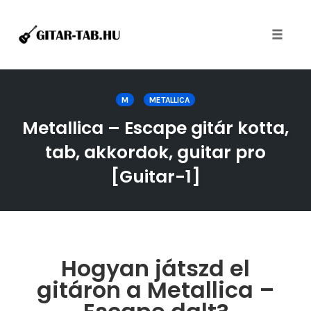
Toggle
naviga
Skip
to
M
METALLICA
content
Metallica – Escape gitár kotta,
tab, akkordok, guitar pro
[Guitar-1]
Hogyan játszd el
gitáron a Metallica –