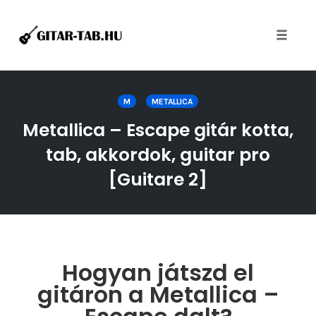
Toggle
naviga
Skip
to
M
METALLICA
content
Metallica – Escape gitár kotta,
tab, akkordok, guitar pro
[Guitare 2]
Hogyan játszd el
gitáron a Metallica –