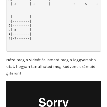
Nézd meg a videót és ismerd meg a leggyorsabb
utat, hogyan tanulhatod meg kedvenc számaid
gitáron!