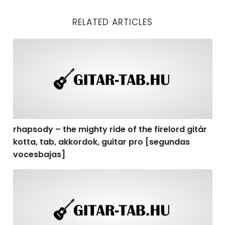
RELATED ARTICLES
rhapsody – the mighty ride of the firelord gitár kotta,
rhapsody – the mighty ride of the firelord gitár
kotta, tab, akkordok, guitar pro [segundas
vocesbajas]
rhapsody – the mighty ride of the firelord gitár kotta,