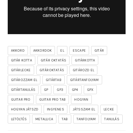
AKKORD
AKKORDOK
EL
ESCAPE
GITÁR
GITÁR KOTTA
GITÁR OKTATÁS
GITÁRKOTTA
GITÁRLECKE
GITÁROKTATÁS
GITÁROZD EL
GITÁROZZAM EL
GITÁRTAB
GITÁRTANFOLYAM
GITÁRTANULÁS
GP
GP3
GP4
GPX
GUITAR PRO
GUITAR PRO TAB
HOGYAN
HOGYAN JÁTSZD
INGYENES
JÁTSSZAM EL
LECKE
LETÖLTÉS
METALLICA
TAB
TANFOLYAM
TANULÁS