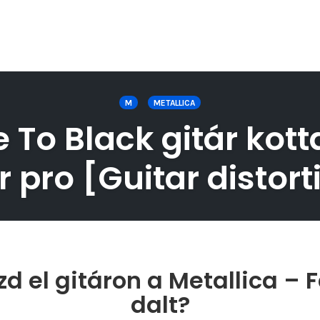
M
METALLICA
 To Black gitár kott
r pro [Guitar distort
d el gitáron a Metallica – 
dalt?