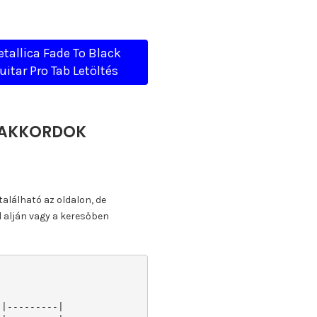
tallica Fade To Black
uitar Pro Tab Letöltés
, AKKORDOK
található az oldalon, de
l alján vagy a keresőben