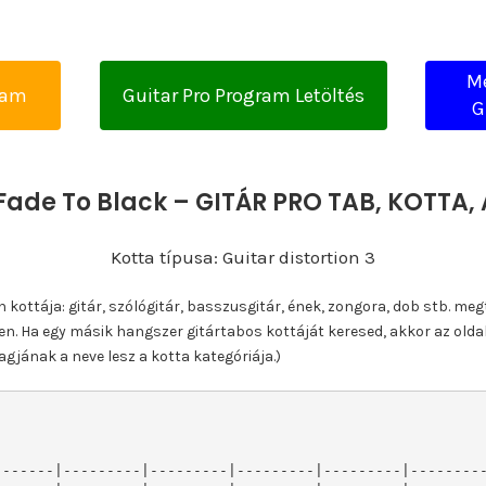
Me
yam
Guitar Pro Program Letöltés
G
 Fade To Black – GITÁR PRO TAB, KOTTA
Kotta típusa: Guitar distortion 3
ottája: gitár, szólógitár, basszusgitár, ének, zongora, dob stb. meg
n. Ha egy másik hangszer gitártabos kottáját keresed, akkor az olda
gjának a neve lesz a kotta kategóriája.)