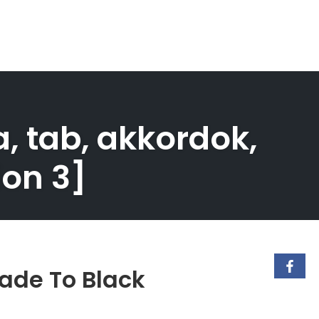
a, tab, akkordok,
ion 3]
Fade To Black