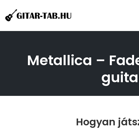
Skip
to
content
Metallica – Fade
guita
Hogyan játsz