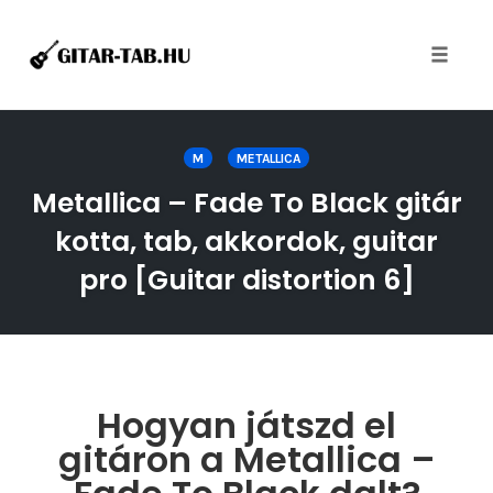
Toggle
naviga
Skip
to
M
METALLICA
content
Metallica – Fade To Black gitár
kotta, tab, akkordok, guitar
pro [Guitar distortion 6]
Hogyan játszd el
gitáron a Metallica –