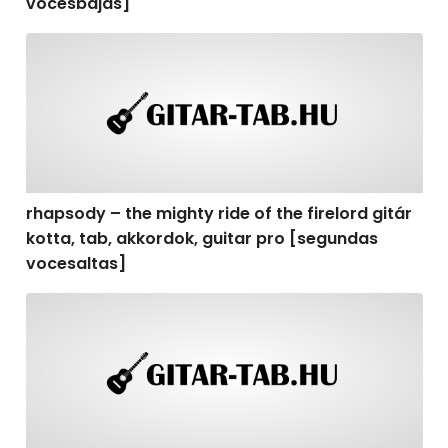
vocesbajas]
rhapsody – the mighty ride of the firelord gitár kotta,
rhapsody – the mighty ride of the firelord gitár
kotta, tab, akkordok, guitar pro [segundas
vocesaltas]
rhapsody – the mighty ride of the firelord gitár kotta, t