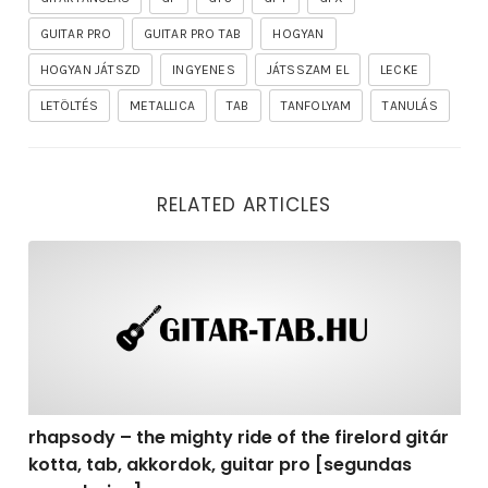
GUITAR PRO
GUITAR PRO TAB
HOGYAN
HOGYAN JÁTSZD
INGYENES
JÁTSSZAM EL
LECKE
LETÖLTÉS
METALLICA
TAB
TANFOLYAM
TANULÁS
RELATED ARTICLES
rhapsody – the mighty ride of the firelord gitár kotta,
rhapsody – the mighty ride of the firelord gitár
kotta, tab, akkordok, guitar pro [segundas