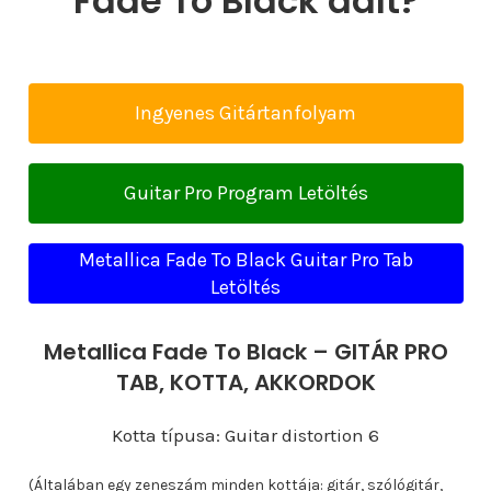
Fade To Black dalt?
Ingyenes Gitártanfolyam
Guitar Pro Program Letöltés
Metallica Fade To Black Guitar Pro Tab
Letöltés
Metallica Fade To Black – GITÁR PRO
TAB, KOTTA, AKKORDOK
Kotta típusa: Guitar distortion 6
(Általában egy zeneszám minden kottája: gitár, szólógitár,