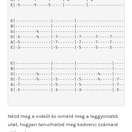
Nézd meg a videót és ismerd meg a leggyorsabb
utat, hogyan tanulhatod meg kedvenc számaid