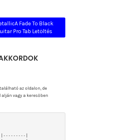
tallicA Fade To Black
uitar Pro Tab Letöltés
, AKKORDOK
található az oldalon, de
l alján vagy a keresőben