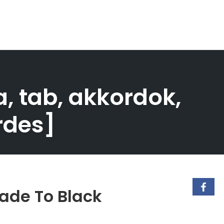
a, tab, akkordok,
rdes]
Fade To Black