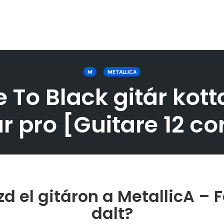
M
METALLICA
 To Black gitár kott
ar pro [Guitare 12 co
d el gitáron a MetallicA – 
dalt?