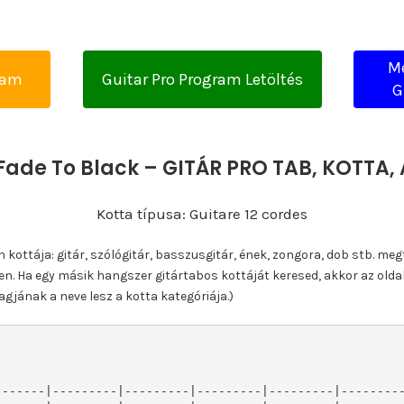
Me
yam
Guitar Pro Program Letöltés
G
 Fade To Black – GITÁR PRO TAB, KOTTA
Kotta típusa: Guitare 12 cordes
ottája: gitár, szólógitár, basszusgitár, ének, zongora, dob stb. meg
n. Ha egy másik hangszer gitártabos kottáját keresed, akkor az olda
gjának a neve lesz a kotta kategóriája.)