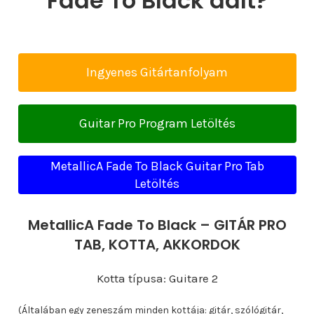
Fade To Black dalt?
Ingyenes Gitártanfolyam
Guitar Pro Program Letöltés
MetallicA Fade To Black Guitar Pro Tab
Letöltés
MetallicA Fade To Black – GITÁR PRO
TAB, KOTTA, AKKORDOK
Kotta típusa: Guitare 2
(Általában egy zeneszám minden kottája: gitár, szólógitár,