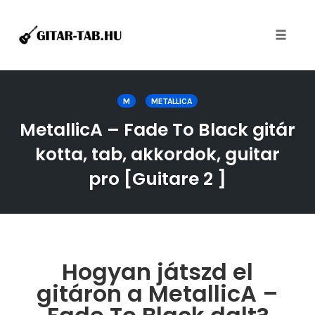
Toggle
naviga
Skip
to
M
METALLICA
content
MetallicA – Fade To Black gitár
kotta, tab, akkordok, guitar
pro [Guitare 2 ]
Hogyan játszd el
gitáron a MetallicA –