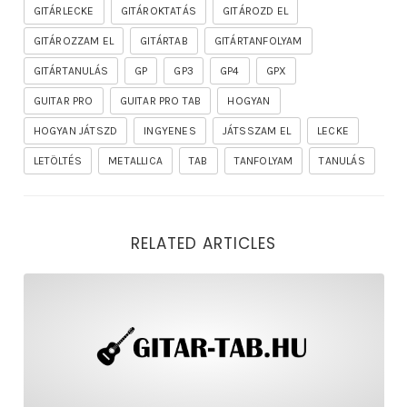
GITÁRLECKE
GITÁROKTATÁS
GITÁROZD EL
GITÁROZZAM EL
GITÁRTAB
GITÁRTANFOLYAM
GITÁRTANULÁS
GP
GP3
GP4
GPX
GUITAR PRO
GUITAR PRO TAB
HOGYAN
HOGYAN JÁTSZD
INGYENES
JÁTSSZAM EL
LECKE
LETÖLTÉS
METALLICA
TAB
TANFOLYAM
TANULÁS
RELATED ARTICLES
rhapsody – the mighty ride of the firelord gitár kotta,