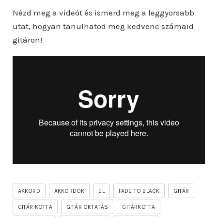
Nézd meg a videót és ismerd meg a leggyorsabb
utat, hogyan tanulhatod meg kedvenc számaid
gitáron!
AKKORD
AKKORDOK
EL
FADE TO BLACK
GITÁR
GITÁR KOTTA
GITÁR OKTATÁS
GITÁRKOTTA