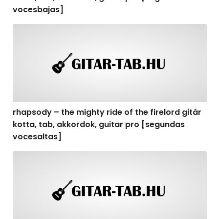
vocesbajas]
rhapsody – the mighty ride of the firelord gitár kotta,
rhapsody – the mighty ride of the firelord gitár
kotta, tab, akkordok, guitar pro [segundas
vocesaltas]
rhapsody – the mighty ride of the firelord gitár kotta, t