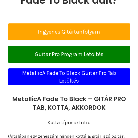
Fade To Black dalt?
Ingyenes Gitártanfolyam
Guitar Pro Program Letöltés
MetallicA Fade To Black Guitar Pro Tab
Letöltés
MetallicA Fade To Black – GITÁR PRO
TAB, KOTTA, AKKORDOK
Kotta típusa: Intro
(Általában egy zeneszám minden kottája: gitár, szólógitár,