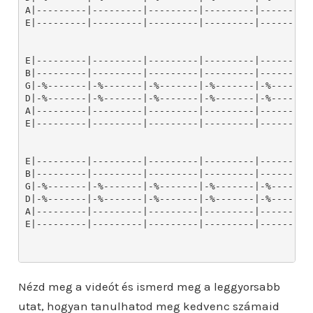
Nézd meg a videót és ismerd meg a leggyorsabb
utat, hogyan tanulhatod meg kedvenc számaid