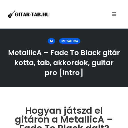
Toggle
naviga
Skip
to
M
METALLICA
content
MetallicA – Fade To Black gitár
kotta, tab, akkordok, guitar
pro [Intro]
Hogyan játszd el
gitáron a MetallicA –