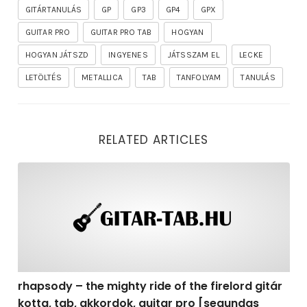
GITÁRTANULÁS
GP
GP3
GP4
GPX
GUITAR PRO
GUITAR PRO TAB
HOGYAN
HOGYAN JÁTSZD
INGYENES
JÁTSSZAM EL
LECKE
LETÖLTÉS
METALLICA
TAB
TANFOLYAM
TANULÁS
RELATED ARTICLES
rhapsody – the mighty ride of the firelord gitár kotta,
rhapsody – the mighty ride of the firelord gitár
kotta, tab, akkordok, guitar pro [segundas