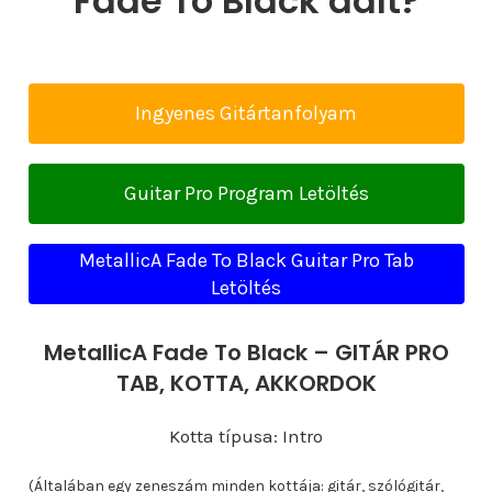
Fade To Black dalt?
Ingyenes Gitártanfolyam
Guitar Pro Program Letöltés
MetallicA Fade To Black Guitar Pro Tab
Letöltés
MetallicA Fade To Black – GITÁR PRO
TAB, KOTTA, AKKORDOK
Kotta típusa: Intro
(Általában egy zeneszám minden kottája: gitár, szólógitár,