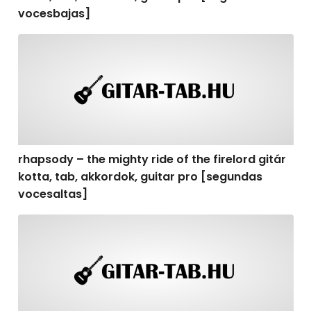
vocesbajas]
rhapsody – the mighty ride of the firelord gitár kotta,
rhapsody – the mighty ride of the firelord gitár
kotta, tab, akkordok, guitar pro [segundas
vocesaltas]
rhapsody – the mighty ride of the firelord gitár kotta, t