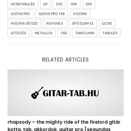
GITÁRTANULÁS
GP
GP3
GP4
GPX
GUITAR PRO
GUITAR PRO TAB
HOGYAN
HOGYAN JÁTSZD
INGYENES
JÁTSSZAM EL
LECKE
LETÖLTÉS
METALLICA
TAB
TANFOLYAM
TANULÁS
RELATED ARTICLES
rhapsody – the mighty ride of the firelord gitár kotta,
rhapsody – the mighty ride of the firelord gitár
kotta, tab, akkordok, guitar pro [segundas