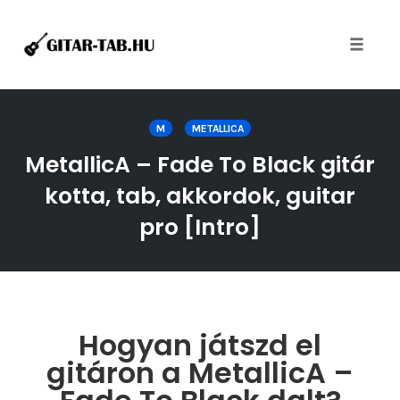
Toggle
naviga
Skip
to
M
METALLICA
content
MetallicA – Fade To Black gitár
kotta, tab, akkordok, guitar
pro [Intro]
Hogyan játszd el
gitáron a MetallicA –