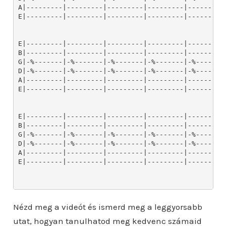
Nézd meg a videót és ismerd meg a leggyorsabb
utat, hogyan tanulhatod meg kedvenc számaid