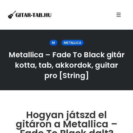
Toggle
naviga
Skip
to
M
METALLICA
content
Metallica – Fade To Black gitár
kotta, tab, akkordok, guitar
pro [String]
Hogyan játszd el
gitáron a Metallica –