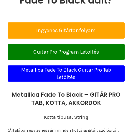
Fade To Black dalt?
Ingyenes Gitártanfolyam
Guitar Pro Program Letöltés
Metallica Fade To Black Guitar Pro Tab
Letöltés
Metallica Fade To Black – GITÁR PRO
TAB, KOTTA, AKKORDOK
Kotta típusa: String
(Általában egy zeneszám minden kottája: gitár, szólógitár,