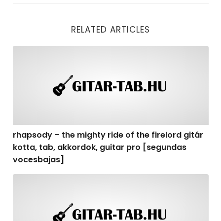
RELATED ARTICLES
rhapsody – the mighty ride of the firelord gitár kotta,
rhapsody – the mighty ride of the firelord gitár
kotta, tab, akkordok, guitar pro [segundas
vocesbajas]
rhapsody – the mighty ride of the firelord gitár kotta,