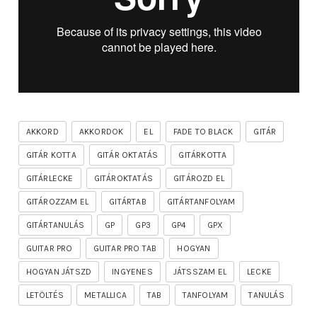
AKKORD
AKKORDOK
EL
FADE TO BLACK
GITÁR
GITÁR KOTTA
GITÁR OKTATÁS
GITÁRKOTTA
GITÁRLECKE
GITÁROKTATÁS
GITÁROZD EL
GITÁROZZAM EL
GITÁRTAB
GITÁRTANFOLYAM
GITÁRTANULÁS
GP
GP3
GP4
GPX
GUITAR PRO
GUITAR PRO TAB
HOGYAN
HOGYAN JÁTSZD
INGYENES
JÁTSSZAM EL
LECKE
LETÖLTÉS
METALLICA
TAB
TANFOLYAM
TANULÁS