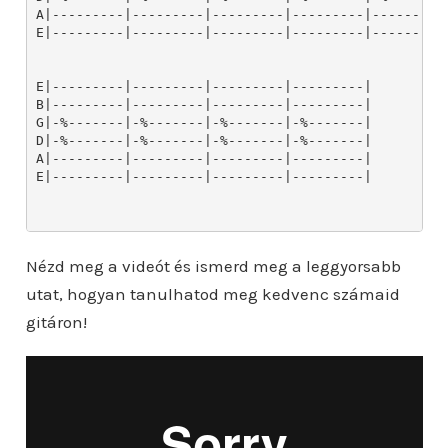
Nézd meg a videót és ismerd meg a leggyorsabb
utat, hogyan tanulhatod meg kedvenc számaid
gitáron!