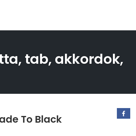
tta, tab, akkordok,
Fade To Black