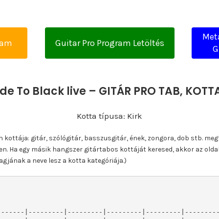
Meta
yam
Guitar Pro Program Letöltés
G
ade To Black live – GITÁR PRO TAB, KOT
Kotta típusa: Kirk
ottája: gitár, szólógitár, basszusgitár, ének, zongora, dob stb. meg
n. Ha egy másik hangszer gitártabos kottáját keresed, akkor az olda
gjának a neve lesz a kotta kategóriája.)