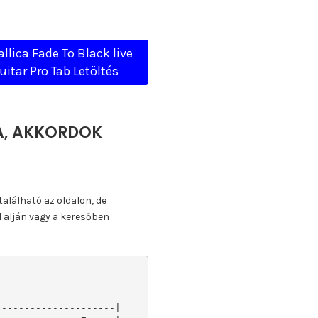
llica Fade To Black live
uitar Pro Tab Letöltés
TA, AKKORDOK
található az oldalon, de
l alján vagy a keresőben