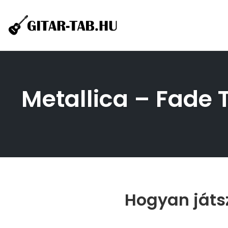
Skip
to
content
Metallica – Fade T
Hogyan játsz