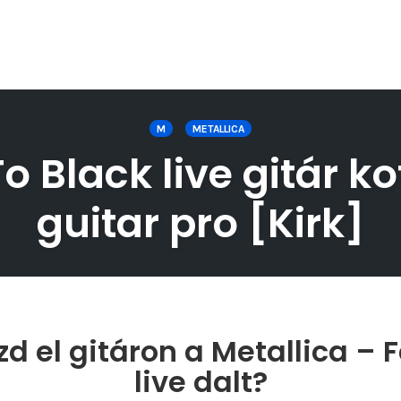
M
METALLICA
o Black live gitár ko
guitar pro [Kirk]
d el gitáron a Metallica – 
live dalt?