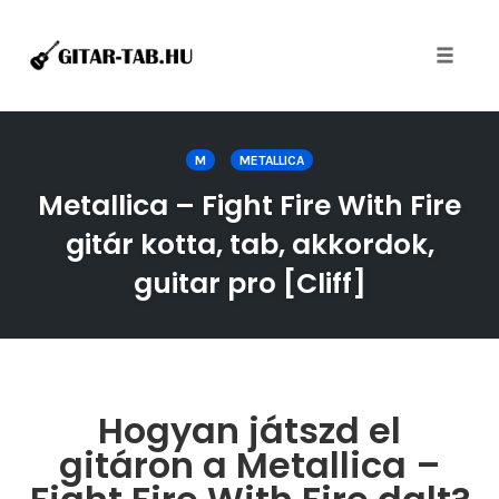
Toggle
naviga
Skip
to
M
METALLICA
content
Metallica – Fight Fire With Fire
gitár kotta, tab, akkordok,
guitar pro [Cliff]
Hogyan játszd el
gitáron a Metallica –