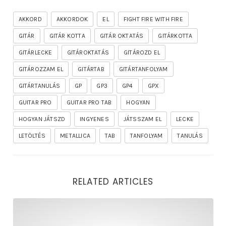
AKKORD
AKKORDOK
EL
FIGHT FIRE WITH FIRE
GITÁR
GITÁR KOTTA
GITÁR OKTATÁS
GITÁRKOTTA
GITÁRLECKE
GITÁROKTATÁS
GITÁROZD EL
GITÁROZZAM EL
GITÁRTAB
GITÁRTANFOLYAM
GITÁRTANULÁS
GP
GP3
GP4
GPX
GUITAR PRO
GUITAR PRO TAB
HOGYAN
HOGYAN JÁTSZD
INGYENES
JÁTSSZAM EL
LECKE
LETÖLTÉS
METALLICA
TAB
TANFOLYAM
TANULÁS
RELATED ARTICLES
rhapsody – the mighty ride of the firelord gitár kotta,