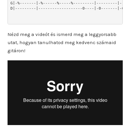
Nézd meg a videót és ismerd meg a leggyorsabb
utat, hogyan tanulhatod meg kedvenc számaid
gitáron!