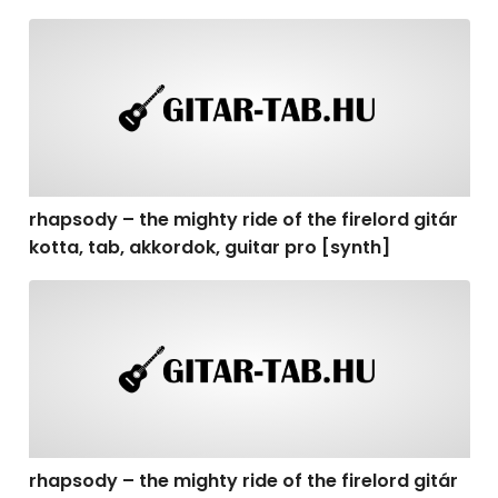
rhapsody – the mighty ride of the firelord gitár kotta, t
rhapsody – the mighty ride of the firelord gitár
kotta, tab, akkordok, guitar pro [synth]
rhapsody – the mighty ride of the firelord gitár kotta, 
rhapsody – the mighty ride of the firelord gitár