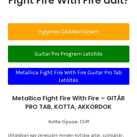
Fight Fire With Fire dalt?
Ingyenes Gitártanfolyam
Guitar Pro Program Letöltés
Metallica Fight Fire With Fire Guitar Pro Tab
Letöltés
Metallica Fight Fire With Fire – GITÁR
PRO TAB, KOTTA, AKKORDOK
Kotta típusa: Cliff
(Általában egy zeneszám minden kottája: gitár, szólógitár,