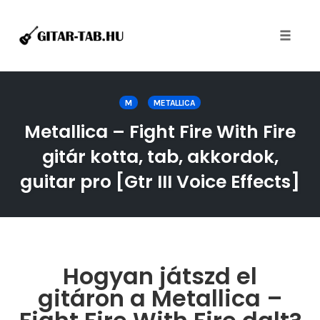
Toggle
naviga
Skip
to
M
METALLICA
content
Metallica – Fight Fire With Fire
gitár kotta, tab, akkordok,
guitar pro [Gtr III Voice Effects]
Hogyan játszd el
gitáron a Metallica –