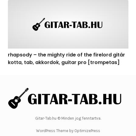
rhapsody – the mighty ride of the firelord gitár kotta, 
rhapsody – the mighty ride of the firelord gitár
kotta, tab, akkordok, guitar pro [trompetas]
Gitar-Tab.hu © Minden jog fenntartva.
WordPress Theme by OptimizePress