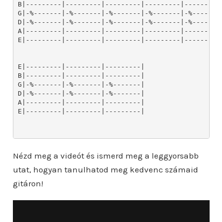
Nézd meg a videót és ismerd meg a leggyorsabb
utat, hogyan tanulhatod meg kedvenc számaid
gitáron!