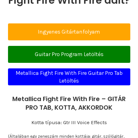
Fight Fire With Fire dalt?
Ingyenes Gitártanfolyam
Guitar Pro Program Letöltés
Metallica Fight Fire With Fire Guitar Pro Tab
Letöltés
Metallica Fight Fire With Fire – GITÁR
PRO TAB, KOTTA, AKKORDOK
Kotta típusa: Gtr III Voice Effects
(Általában egy zeneszám minden kottája: gitár, szólógitár,