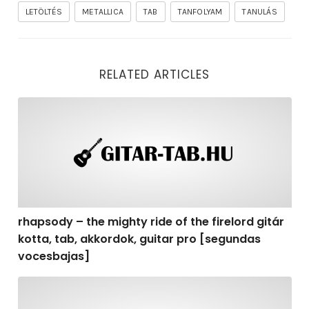
LETÖLTÉS
METALLICA
TAB
TANFOLYAM
TANULÁS
RELATED ARTICLES
rhapsody – the mighty ride of the firelord gitár kotta,
rhapsody – the mighty ride of the firelord gitár
kotta, tab, akkordok, guitar pro [segundas
vocesbajas]
rhapsody – the mighty ride of the firelord gitár kotta,