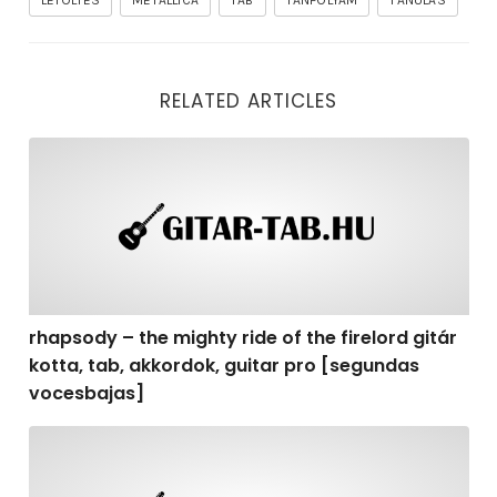
LETÖLTÉS
METALLICA
TAB
TANFOLYAM
TANULÁS
RELATED ARTICLES
rhapsody – the mighty ride of the firelord gitár kotta,
rhapsody – the mighty ride of the firelord gitár
kotta, tab, akkordok, guitar pro [segundas
vocesbajas]
rhapsody – the mighty ride of the firelord gitár kotta,