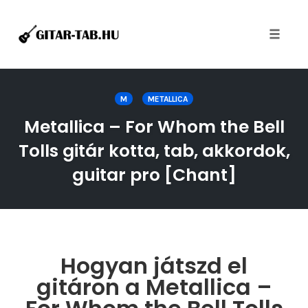
Toggle
naviga
Skip
to
M
METALLICA
content
Metallica – For Whom the Bell
Tolls gitár kotta, tab, akkordok,
guitar pro [Chant]
Hogyan játszd el
gitáron a Metallica –