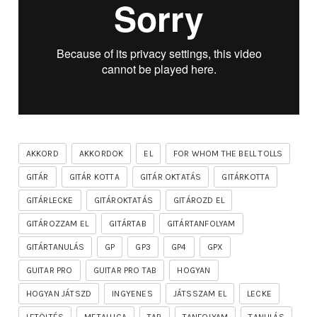
AKKORD
AKKORDOK
EL
FOR WHOM THE BELL TOLLS
GITÁR
GITÁR KOTTA
GITÁR OKTATÁS
GITÁRKOTTA
GITÁRLECKE
GITÁROKTATÁS
GITÁROZD EL
GITÁROZZAM EL
GITÁRTAB
GITÁRTANFOLYAM
GITÁRTANULÁS
GP
GP3
GP4
GPX
GUITAR PRO
GUITAR PRO TAB
HOGYAN
HOGYAN JÁTSZD
INGYENES
JÁTSSZAM EL
LECKE