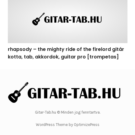
rhapsody – the mighty ride of the firelord gitár
kotta, tab, akkordok, guitar pro [trompetas]
Gitar-Tab.hu © Minden jog fenntartva.
WordPress Theme by OptimizePress