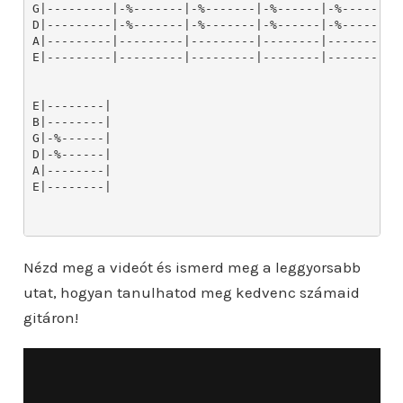
Nézd meg a videót és ismerd meg a leggyorsabb
utat, hogyan tanulhatod meg kedvenc számaid
gitáron!