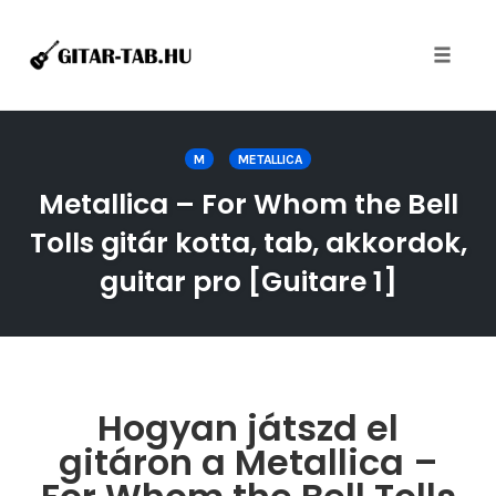
Toggle
naviga
Skip
to
M
METALLICA
content
Metallica – For Whom the Bell
Tolls gitár kotta, tab, akkordok,
guitar pro [Guitare 1]
Hogyan játszd el
gitáron a Metallica –