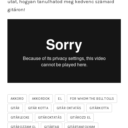
utat, hogyan tanulhatod meg kedvenc számaid
gitáron!
AKKORD
AKKORDOK
EL
FOR WHOM THE BELL TOLLS
GITÁR
GITÁR KOTTA
GITÁR OKTATÁS
GITÁRKOTTA
GITÁRLECKE
GITÁROKTATÁS
GITÁROZD EL
GITÁROZZAM EL
GITÁRTAB
GITÁRTANFOLYAM