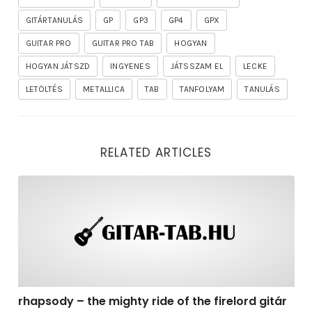
GITÁRTANULÁS
GP
GP3
GP4
GPX
GUITAR PRO
GUITAR PRO TAB
HOGYAN
HOGYAN JÁTSZD
INGYENES
JÁTSSZAM EL
LECKE
LETÖLTÉS
METALLICA
TAB
TANFOLYAM
TANULÁS
RELATED ARTICLES
rhapsody – the mighty ride of the firelord gitár kotta,
rhapsody – the mighty ride of the firelord gitár