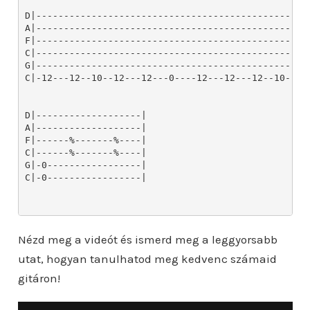
Nézd meg a videót és ismerd meg a leggyorsabb
utat, hogyan tanulhatod meg kedvenc számaid
gitáron!