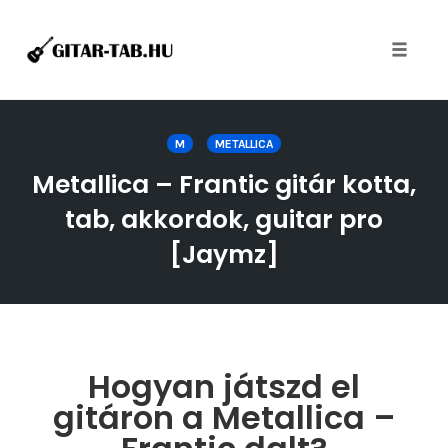
Toggle
naviga
Skip
to
M
METALLICA
content
Metallica – Frantic gitár kotta,
tab, akkordok, guitar pro
[Jaymz]
Hogyan játszd el
gitáron a Metallica –