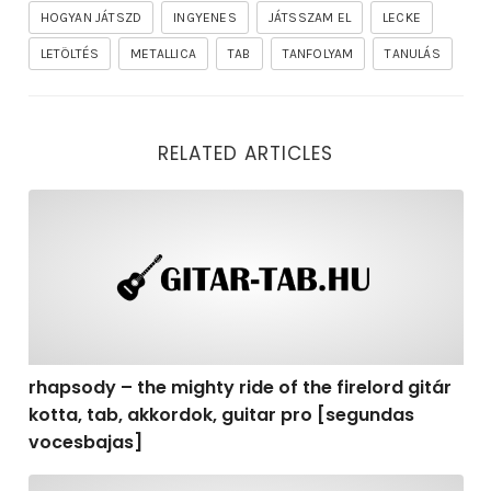
HOGYAN JÁTSZD
INGYENES
JÁTSSZAM EL
LECKE
LETÖLTÉS
METALLICA
TAB
TANFOLYAM
TANULÁS
RELATED ARTICLES
rhapsody – the mighty ride of the firelord gitár kotta,
rhapsody – the mighty ride of the firelord gitár
kotta, tab, akkordok, guitar pro [segundas
vocesbajas]
rhapsody – the mighty ride of the firelord gitár kotta,