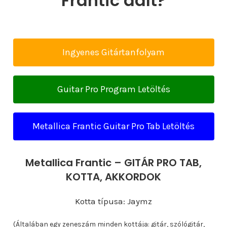
Frantic dalt?
Ingyenes Gitártanfolyam
Guitar Pro Program Letöltés
Metallica Frantic Guitar Pro Tab Letöltés
Metallica Frantic – GITÁR PRO TAB,
KOTTA, AKKORDOK
Kotta típusa: Jaymz
(Általában egy zeneszám minden kottája: gitár, szólógitár,