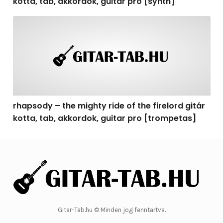
kotta, tab, akkordok, guitar pro [synth]
rhapsody – the mighty ride of the firelord gitár kotta, 
rhapsody – the mighty ride of the firelord gitár
kotta, tab, akkordok, guitar pro [trompetas]
Gitar-Tab.hu © Minden jog fenntartva.