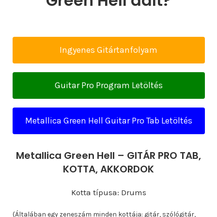
Green Hell dalt?
Ingyenes Gitártanfolyam
Guitar Pro Program Letöltés
Metallica Green Hell Guitar Pro Tab Letöltés
Metallica Green Hell – GITÁR PRO TAB,
KOTTA, AKKORDOK
Kotta típusa: Drums
(Általában egy zeneszám minden kottája: gitár, szólógitár,