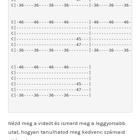
Nézd meg a videót és ismerd meg a leggyorsabb
utat, hogyan tanulhatod meg kedvenc számaid