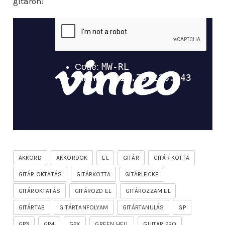
gitáron!
AKKORD
AKKORDOK
EL
GITÁR
GITÁR KOTTA
GITÁR OKTATÁS
GITÁRKOTTA
GITÁRLECKE
GITÁROKTATÁS
GITÁROZD EL
GITÁROZZAM EL
GITÁRTAB
GITÁRTANFOLYAM
GITÁRTANULÁS
GP
GP3
GP4
GPX
GREEN HELL
GUITAR PRO