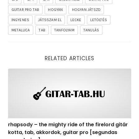
GUITAR PRO TAB
HOGYAN
HOGYAN JÁTSZD
INGYENES
JÁTSSZAM EL
LECKE
LETÖLTÉS
METALLICA
TAB
TANFOLYAM
TANULÁS
RELATED ARTICLES
rhapsody – the mighty ride of the firelord gitár kotta,
rhapsody – the mighty ride of the firelord gitár
kotta, tab, akkordok, guitar pro [segundas