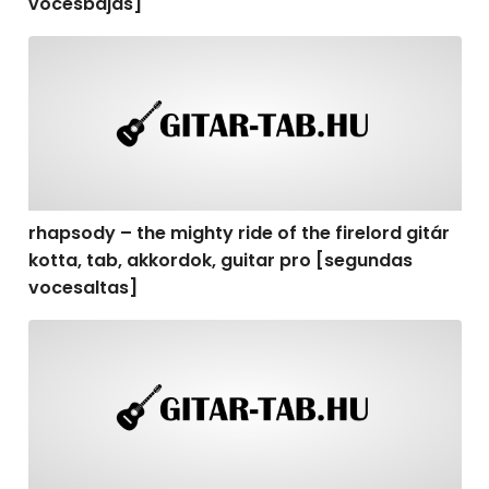
vocesbajas]
rhapsody – the mighty ride of the firelord gitár kotta,
rhapsody – the mighty ride of the firelord gitár
kotta, tab, akkordok, guitar pro [segundas
vocesaltas]
rhapsody – the mighty ride of the firelord gitár kotta, t