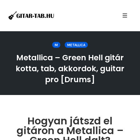
Toggle
naviga
Skip
to
M
METALLICA
content
Metallica – Green Hell gitár
kotta, tab, akkordok, guitar
pro [Drums]
Hogyan játszd el
gitáron a Metallica –