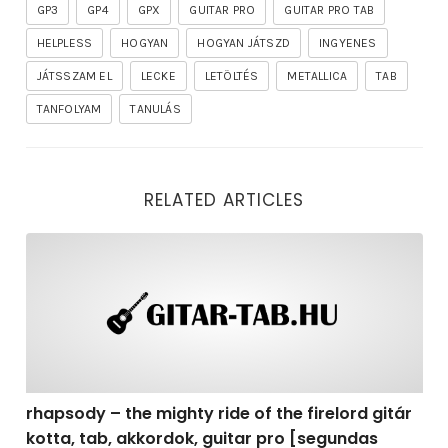
GP3
GP4
GPX
GUITAR PRO
GUITAR PRO TAB
HELPLESS
HOGYAN
HOGYAN JÁTSZD
INGYENES
JÁTSSZAM EL
LECKE
LETÖLTÉS
METALLICA
TAB
TANFOLYAM
TANULÁS
RELATED ARTICLES
rhapsody – the mighty ride of the firelord gitár kotta,
rhapsody – the mighty ride of the firelord gitár
kotta, tab, akkordok, guitar pro [segundas