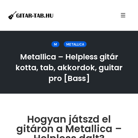
Toggle
naviga
Skip
to
M
METALLICA
content
Metallica – Helpless gitár
kotta, tab, akkordok, guitar
pro [Bass]
Hogyan játszd el
gitáron a Metallica –