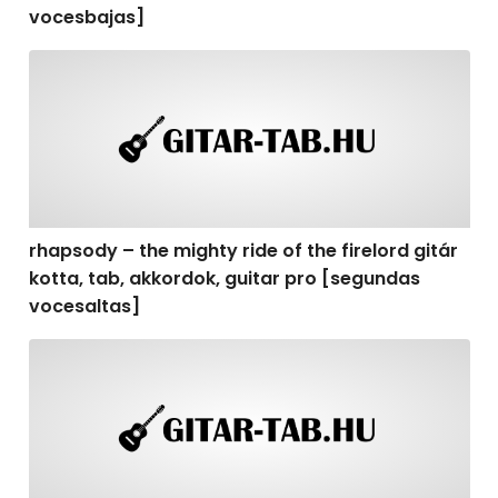
vocesbajas]
rhapsody – the mighty ride of the firelord gitár kotta,
rhapsody – the mighty ride of the firelord gitár
kotta, tab, akkordok, guitar pro [segundas
vocesaltas]
rhapsody – the mighty ride of the firelord gitár kotta, t