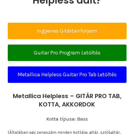
Helpless dalt?
Ingyenes Gitártanfolyam
Guitar Pro Program Letöltés
Metallica Helpless Guitar Pro Tab Letöltés
Metallica Helpless – GITÁR PRO TAB,
KOTTA, AKKORDOK
Kotta típusa: Bass
(Általában egy zeneszám minden kottája: gitár, szólógitár,