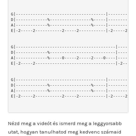
Nézd meg a videót és ismerd meg a leggyorsabb
utat, hogyan tanulhatod meg kedvenc számaid