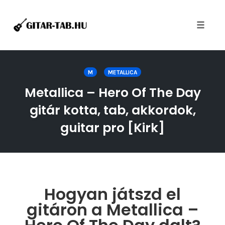
Toggle
naviga
Skip
to
M
METALLICA
content
Metallica – Hero Of The Day
gitár kotta, tab, akkordok,
guitar pro [Kirk]
Hogyan játszd el
gitáron a Metallica –