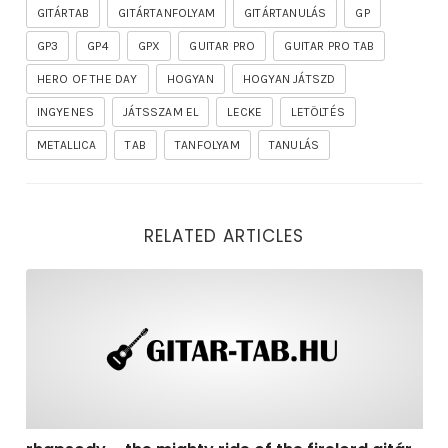
GITÁRTAB
GITÁRTANFOLYAM
GITÁRTANULÁS
GP
GP3
GP4
GPX
GUITAR PRO
GUITAR PRO TAB
HERO OF THE DAY
HOGYAN
HOGYAN JÁTSZD
INGYENES
JÁTSSZAM EL
LECKE
LETÖLTÉS
METALLICA
TAB
TANFOLYAM
TANULÁS
RELATED ARTICLES
rhapsody – the mighty ride of the firelord gitár kotta,