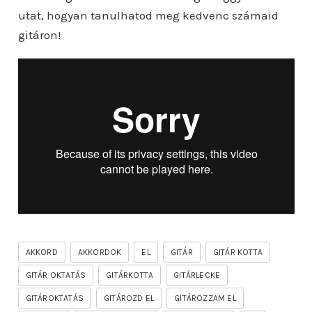
utat, hogyan tanulhatod meg kedvenc számaid
gitáron!
AKKORD
AKKORDOK
EL
GITÁR
GITÁR KOTTA
GITÁR OKTATÁS
GITÁRKOTTA
GITÁRLECKE
GITÁROKTATÁS
GITÁROZD EL
GITÁROZZAM EL