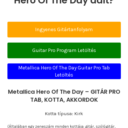
Hero Of The Day dalt?
Ingyenes Gitártanfolyam
Guitar Pro Program Letöltés
Metallica Hero Of The Day Guitar Pro Tab
Letöltés
Metallica Hero Of The Day – GITÁR PRO
TAB, KOTTA, AKKORDOK
Kotta típusa: Kirk
(Általában egy zeneszám minden kottája: gitár, szólógitár,