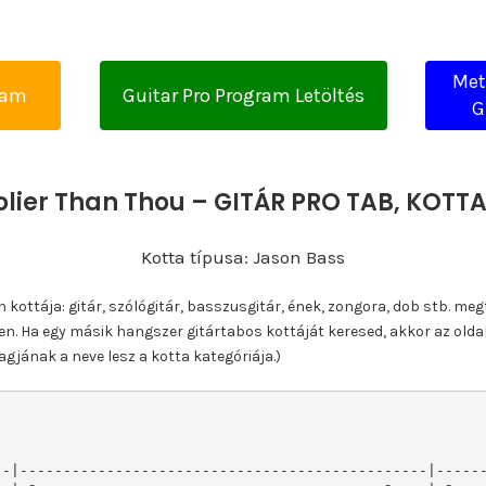
Met
yam
Guitar Pro Program Letöltés
G
olier Than Thou – GITÁR PRO TAB, KOT
Kotta típusa: Jason Bass
ottája: gitár, szólógitár, basszusgitár, ének, zongora, dob stb. meg
n. Ha egy másik hangszer gitártabos kottáját keresed, akkor az olda
gjának a neve lesz a kotta kategóriája.)