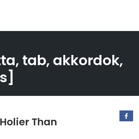
ta, tab, akkordok,
s]
 Holier Than