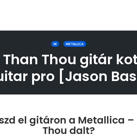
M
METALLICA
r Than Thou gitár kot
uitar pro [Jason Bas
zd el gitáron a Metallica –
Thou dalt?