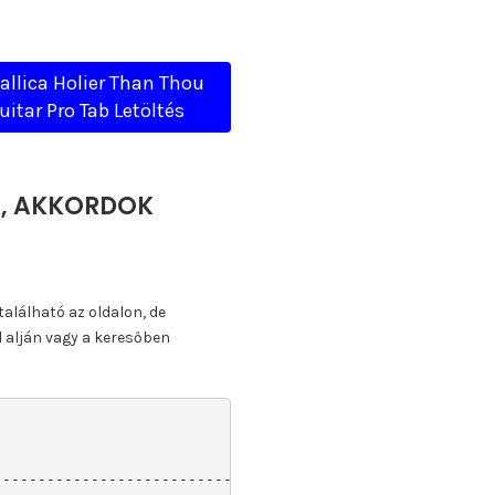
allica Holier Than Thou
uitar Pro Tab Letöltés
TA, AKKORDOK
található az oldalon, de
l alján vagy a keresőben