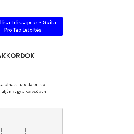
lica I dissapear 2 Guitar
Pro Tab Letöltés
, AKKORDOK
található az oldalon, de
l alján vagy a keresőben