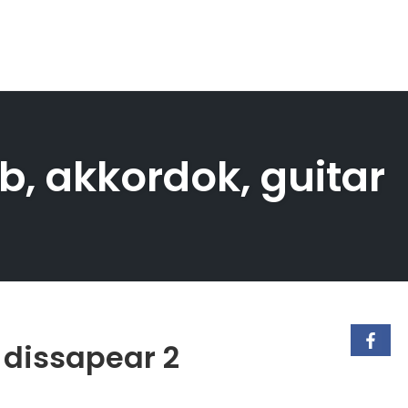
ab, akkordok, guitar
I dissapear 2