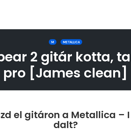
M
METALLICA
pear 2 gitár kotta, t
pro [James clean]
d el gitáron a Metallica – 
dalt?