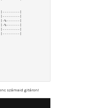
enc számaid gitáron!