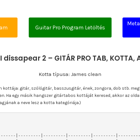
Metal
yam
Guitar Pro Program Letöltés
 I dissapear 2 – GITÁR PRO TAB, KOTTA
Kotta típusa: James clean
ottája: gitár, szólógitár, basszusgitár, ének, zongora, dob stb. meg
n. Ha egy másik hangszer gitártabos kottáját keresed, akkor az olda
gjának a neve lesz a kotta kategóriája.)