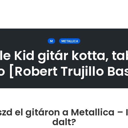
M
METALLICA
le Kid gitár kotta, t
o [Robert Trujillo Ba
zd el gitáron a Metallica – I
dalt?