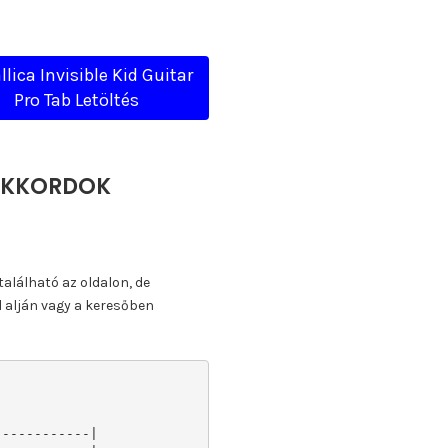
lica Invisible Kid Guitar
Pro Tab Letöltés
, AKKORDOK
található az oldalon, de
l alján vagy a keresőben