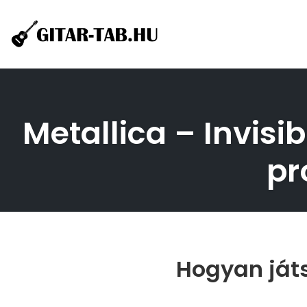
Skip
to
content
Metallica – Invisib
pr
Hogyan játs