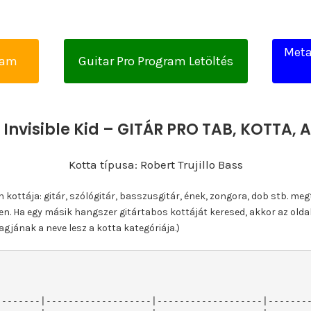
Metal
yam
Guitar Pro Program Letöltés
 Invisible Kid – GITÁR PRO TAB, KOTTA
Kotta típusa: Robert Trujillo Bass
ottája: gitár, szólógitár, basszusgitár, ének, zongora, dob stb. meg
n. Ha egy másik hangszer gitártabos kottáját keresed, akkor az olda
gjának a neve lesz a kotta kategóriája.)