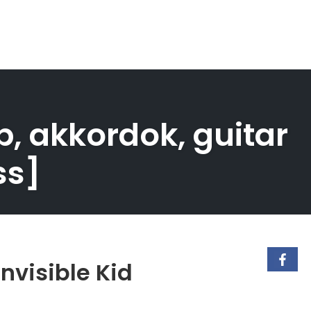
ab, akkordok, guitar
ss]
nvisible Kid