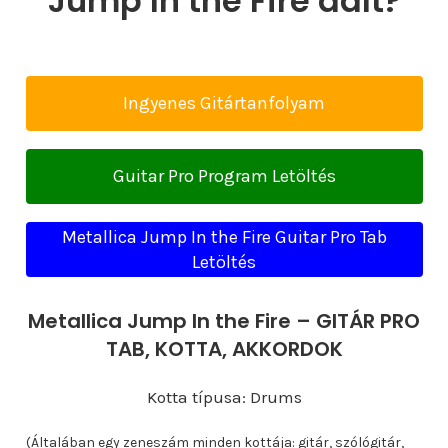
Jump In the Fire dalt?
Ingyenes Gitártanfolyam
Guitar Pro Program Letöltés
Metallica Jump In the Fire Guitar Pro Tab
Letöltés
Metallica Jump In the Fire – GITÁR PRO
TAB, KOTTA, AKKORDOK
Kotta típusa: Drums
(Általában egy zeneszám minden kottája: gitár, szólógitár,