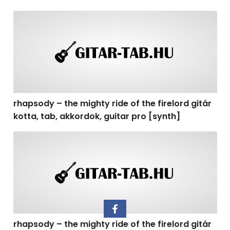
rhapsody – the mighty ride of the firelord gitár kotta, t
rhapsody – the mighty ride of the firelord gitár
kotta, tab, akkordok, guitar pro [synth]
rhapsody – the mighty ride of the firelord gitár kotta, 
rhapsody – the mighty ride of the firelord gitár