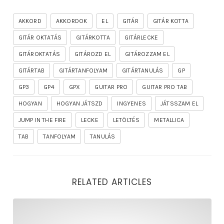
AKKORD
AKKORDOK
EL
GITÁR
GITÁR KOTTA
GITÁR OKTATÁS
GITÁRKOTTA
GITÁRLECKE
GITÁROKTATÁS
GITÁROZD EL
GITÁROZZAM EL
GITÁRTAB
GITÁRTANFOLYAM
GITÁRTANULÁS
GP
GP3
GP4
GPX
GUITAR PRO
GUITAR PRO TAB
HOGYAN
HOGYAN JÁTSZD
INGYENES
JÁTSSZAM EL
JUMP IN THE FIRE
LECKE
LETÖLTÉS
METALLICA
TAB
TANFOLYAM
TANULÁS
RELATED ARTICLES
rhapsody – the mighty ride of the firelord gitár kotta,