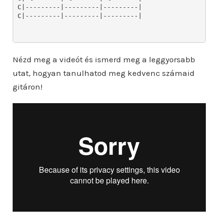
Nézd meg a videót és ismerd meg a leggyorsabb
utat, hogyan tanulhatod meg kedvenc számaid
gitáron!