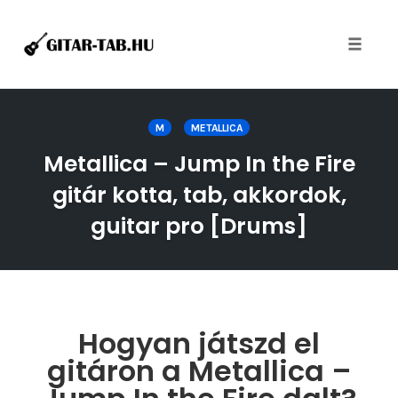
Toggle
naviga
Skip
to
M
METALLICA
content
Metallica – Jump In the Fire
gitár kotta, tab, akkordok,
guitar pro [Drums]
Hogyan játszd el
gitáron a Metallica –