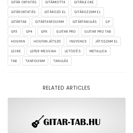
GITÁR OKTATÁS
GITÁRKOTTA
GITÁRLECKE
GITÁROKTATÁS
GITÁROZD EL
GITÁROZZAM EL
GITÁRTAB
GITÁRTANFOLYAM
GITÁRTANULÁS
GP
GP3
GP4
GPX
GUITAR PRO
GUITAR PRO TAB
HOGYAN
HOGYAN JÁTSZD
INGYENES
JÁTSSZAM EL
LECKE
LEPER MESSIAH
LETÖLTÉS
METALLICA
TAB
TANFOLYAM
TANULÁS
RELATED ARTICLES
rhapsody – the mighty ride of the firelord gitár kotta,