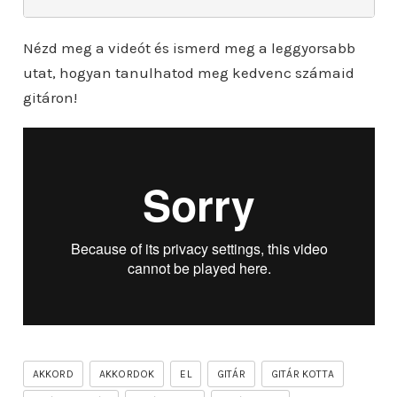
Nézd meg a videót és ismerd meg a leggyorsabb
utat, hogyan tanulhatod meg kedvenc számaid
gitáron!
AKKORD
AKKORDOK
EL
GITÁR
GITÁR KOTTA