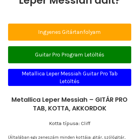
Leper Messiah dalt?
Ingyenes Gitártanfolyam
Guitar Pro Program Letöltés
Metallica Leper Messiah Guitar Pro Tab
Letöltés
Metallica Leper Messiah – GITÁR PRO
TAB, KOTTA, AKKORDOK
Kotta típusa: Cliff
(Általában egy zeneszám minden kottája: gitár, szólógitár,