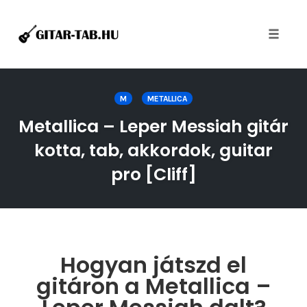
Toggle
naviga
Skip
to
M
METALLICA
content
Metallica – Leper Messiah gitár
kotta, tab, akkordok, guitar
pro [Cliff]
Hogyan játszd el
gitáron a Metallica –