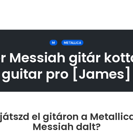
M
METALLICA
r Messiah gitár kott
guitar pro [James]
átszd el gitáron a Metallic
Messiah dalt?