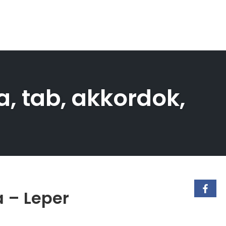
a, tab, akkordok,
a – Leper