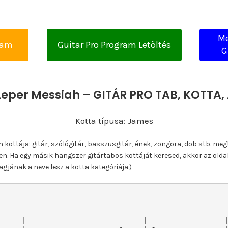
Me
yam
Guitar Pro Program Letöltés
G
Leper Messiah – GITÁR PRO TAB, KOTT
Kotta típusa: James
ottája: gitár, szólógitár, basszusgitár, ének, zongora, dob stb. meg
n. Ha egy másik hangszer gitártabos kottáját keresed, akkor az olda
gjának a neve lesz a kotta kategóriája.)