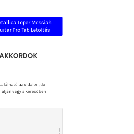
tallica Leper Messiah
uitar Pro Tab Letöltés
A, AKKORDOK
található az oldalon, de
l alján vagy a keresőben