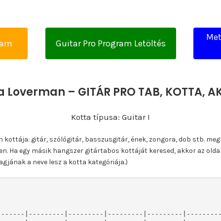
Met
yam
Guitar Pro Program Letöltés
ca Loverman – GITÁR PRO TAB, KOTTA, 
Kotta típusa: Guitar I
ottája: gitár, szólógitár, basszusgitár, ének, zongora, dob stb. meg
n. Ha egy másik hangszer gitártabos kottáját keresed, akkor az olda
gjának a neve lesz a kotta kategóriája.)