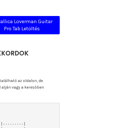
allica Loverman Guitar
Pro Tab Letöltés
AKKORDOK
található az oldalon, de
l alján vagy a keresőben