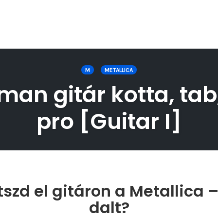
M
METALLICA
man gitár kotta, tab
pro [Guitar I]
szd el gitáron a Metallica
dalt?