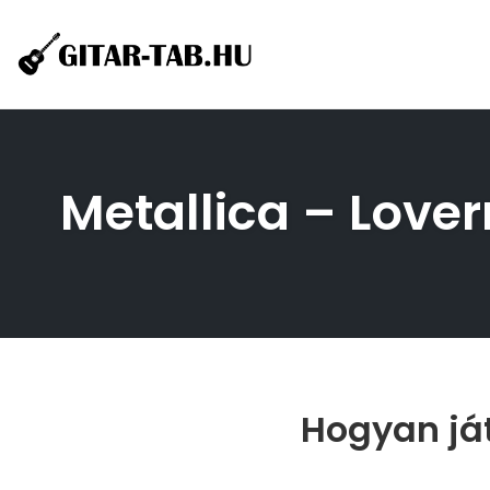
Skip
to
content
Metallica – Lover
Hogyan ját