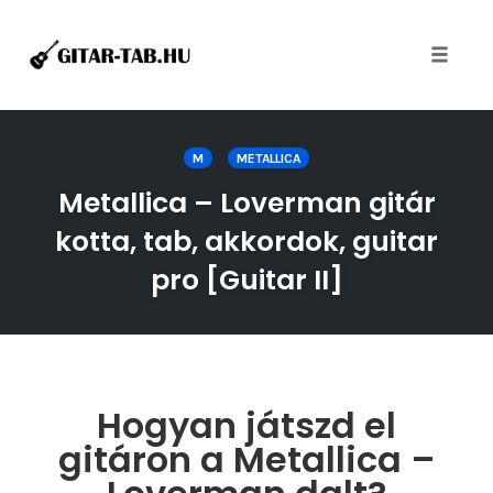
Toggle
naviga
Skip
to
M
METALLICA
content
Metallica – Loverman gitár
kotta, tab, akkordok, guitar
pro [Guitar II]
Hogyan játszd el
gitáron a Metallica –