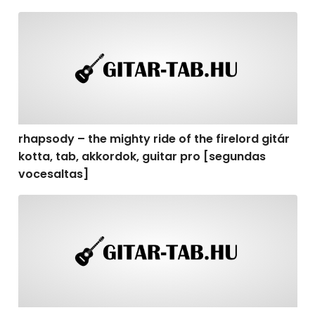
rhapsody – the mighty ride of the firelord gitár kotta,
rhapsody – the mighty ride of the firelord gitár
kotta, tab, akkordok, guitar pro [segundas
vocesaltas]
rhapsody – the mighty ride of the firelord gitár kotta, t