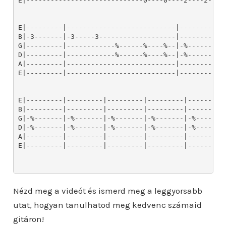
Nézd meg a videót és ismerd meg a leggyorsabb
utat, hogyan tanulhatod meg kedvenc számaid
gitáron!