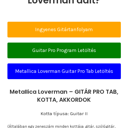
Loverman dalt?
Ingyenes Gitártanfolyam
Guitar Pro Program Letöltés
Metallica Loverman Guitar Pro Tab Letöltés
Metallica Loverman – GITÁR PRO TAB,
KOTTA, AKKORDOK
Kotta típusa: Guitar II
(Általában egy zeneszám minden kottája: gitár, szólógitár,