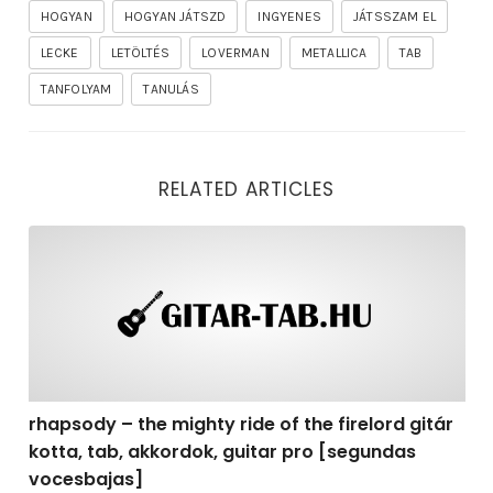
HOGYAN
HOGYAN JÁTSZD
INGYENES
JÁTSSZAM EL
LECKE
LETÖLTÉS
LOVERMAN
METALLICA
TAB
TANFOLYAM
TANULÁS
RELATED ARTICLES
rhapsody – the mighty ride of the firelord gitár kotta,
rhapsody – the mighty ride of the firelord gitár
kotta, tab, akkordok, guitar pro [segundas
vocesbajas]