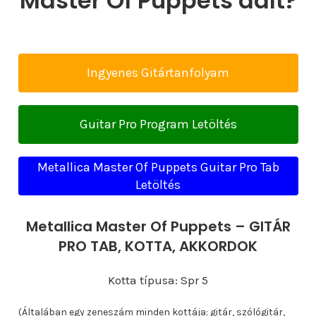
Master Of Puppets dalt?
Ingyenes Gitártanfolyam
Guitar Pro Program Letöltés
Metallica Master Of Puppets Guitar Pro Tab
Letöltés
Metallica Master Of Puppets – GITÁR
PRO TAB, KOTTA, AKKORDOK
Kotta típusa: Spr 5
(Általában egy zeneszám minden kottája: gitár, szólógitár,