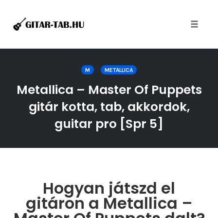
Toggle
naviga
Skip
to
M
METALLICA
content
Metallica – Master Of Puppets
gitár kotta, tab, akkordok,
guitar pro [Spr 5]
Hogyan játszd el
gitáron a Metallica –