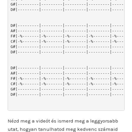
Nézd meg a videót és ismerd meg a leggyorsabb
utat, hogyan tanulhatod meg kedvenc számaid