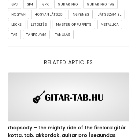
GP3
GP4
GPX
GUITAR PRO
GUITAR PRO TAB
HOGYAN
HOGYAN JÁTSZD
INGYENES
JÁTSSZAM EL
LECKE
LETÖLTÉS
MASTER OF PUPPETS
METALLICA
TAB
TANFOLYAM
TANULÁS
RELATED ARTICLES
rhapsody – the mighty ride of the firelord gitár kotta,
rhapsody – the mighty ride of the firelord gitár
kotta, tab, akkordok, guitar pro [segundas