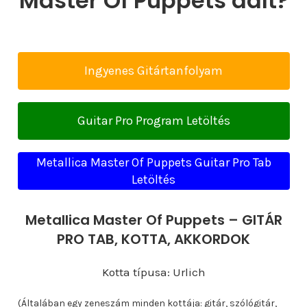
Master Of Puppets dalt?
Ingyenes Gitártanfolyam
Guitar Pro Program Letöltés
Metallica Master Of Puppets Guitar Pro Tab
Letöltés
Metallica Master Of Puppets – GITÁR
PRO TAB, KOTTA, AKKORDOK
Kotta típusa: Urlich
(Általában egy zeneszám minden kottája: gitár, szólógitár,