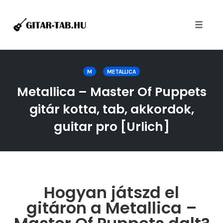
Toggle
naviga
Skip
to
M
METALLICA
content
Metallica – Master Of Puppets
gitár kotta, tab, akkordok,
guitar pro [Urlich]
Hogyan játszd el
gitáron a Metallica –