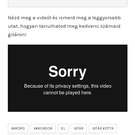
Nézd meg a videót és ismerd meg a leggyorsabb
utat, hogyan tanulhatod meg kedvenc számaid
gitáron!
AKKORD
AKKORDOK
EL
GITÁR
GITÁR KOTTA