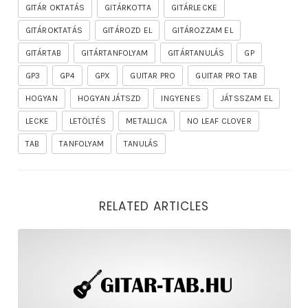
GITÁR OKTATÁS
GITÁRKOTTA
GITÁRLECKE
GITÁROKTATÁS
GITÁROZD EL
GITÁROZZAM EL
GITÁRTAB
GITÁRTANFOLYAM
GITÁRTANULÁS
GP
GP3
GP4
GPX
GUITAR PRO
GUITAR PRO TAB
HOGYAN
HOGYAN JÁTSZD
INGYENES
JÁTSSZAM EL
LECKE
LETÖLTÉS
METALLICA
NO LEAF CLOVER
TAB
TANFOLYAM
TANULÁS
RELATED ARTICLES
rhapsody – the mighty ride of the firelord gitár kotta,