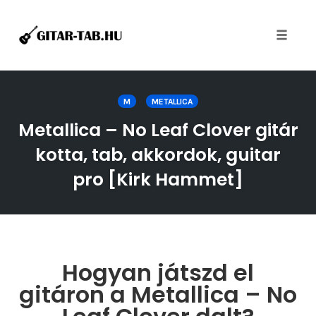
Toggle
naviga
Skip
to
M
METALLICA
content
Metallica – No Leaf Clover gitár
kotta, tab, akkordok, guitar
pro [Kirk Hammet]
Hogyan játszd el
gitáron a Metallica – No