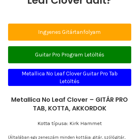
Leaf Clover dalt?
Ingyenes Gitártanfolyam
Guitar Pro Program Letöltés
Metallica No Leaf Clover Guitar Pro Tab
Letöltés
Metallica No Leaf Clover – GITÁR PRO
TAB, KOTTA, AKKORDOK
Kotta típusa: Kirk Hammet
(Általában egy zeneszám minden kottája: gitár, szólógitár,