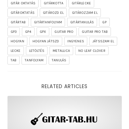
GITÁR OKTATÁS
GITÁRKOTTA
GITÁRLECKE
GITÁROKTATÁS
GITÁROZD EL
GITÁROZZAM EL
GITÁRTAB
GITÁRTANFOLYAM
GITÁRTANULÁS
GP
GP3
GP4
GPX
GUITAR PRO
GUITAR PRO TAB
HOGYAN
HOGYAN JÁTSZD
INGYENES
JÁTSSZAM EL
LECKE
LETÖLTÉS
METALLICA
NO LEAF CLOVER
TAB
TANFOLYAM
TANULÁS
RELATED ARTICLES
rhapsody – the mighty ride of the firelord gitár kotta,