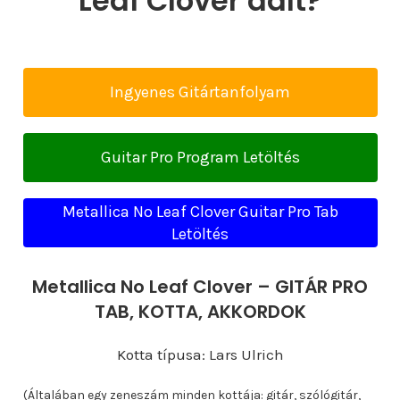
Leaf Clover dalt?
Ingyenes Gitártanfolyam
Guitar Pro Program Letöltés
Metallica No Leaf Clover Guitar Pro Tab
Letöltés
Metallica No Leaf Clover – GITÁR PRO
TAB, KOTTA, AKKORDOK
Kotta típusa: Lars Ulrich
(Általában egy zeneszám minden kottája: gitár, szólógitár,