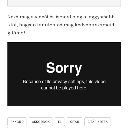
Nézd meg a videót és ismerd meg a leggyorsabb
utat, hogyan tanulhatod meg kedvenc számaid
gitáron!
AKKORD
AKKORDOK
EL
GITÁR
GITÁR KOTTA