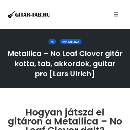
Toggle
naviga
Skip
to
M
METALLICA
content
Metallica – No Leaf Clover gitár
kotta, tab, akkordok, guitar
pro [Lars Ulrich]
Hogyan játszd el
gitáron a Metallica – No