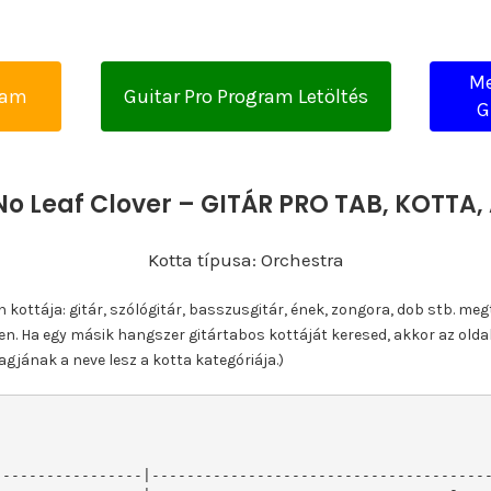
Me
yam
Guitar Pro Program Letöltés
G
No Leaf Clover – GITÁR PRO TAB, KOTT
Kotta típusa: Orchestra
ottája: gitár, szólógitár, basszusgitár, ének, zongora, dob stb. meg
n. Ha egy másik hangszer gitártabos kottáját keresed, akkor az olda
gjának a neve lesz a kotta kategóriája.)