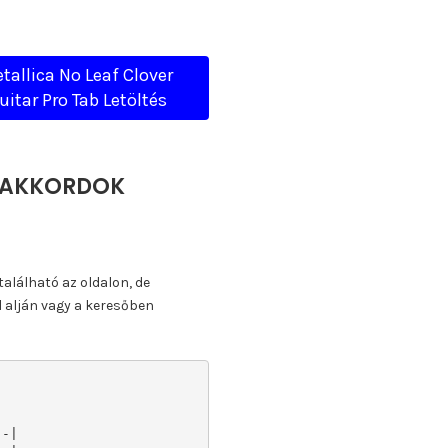
tallica No Leaf Clover
uitar Pro Tab Letöltés
A, AKKORDOK
található az oldalon, de
l alján vagy a keresőben