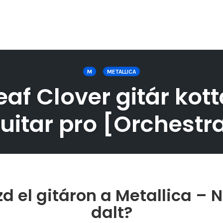
M
METALLICA
eaf Clover gitár kott
uitar pro [Orchestr
d el gitáron a Metallica – N
dalt?