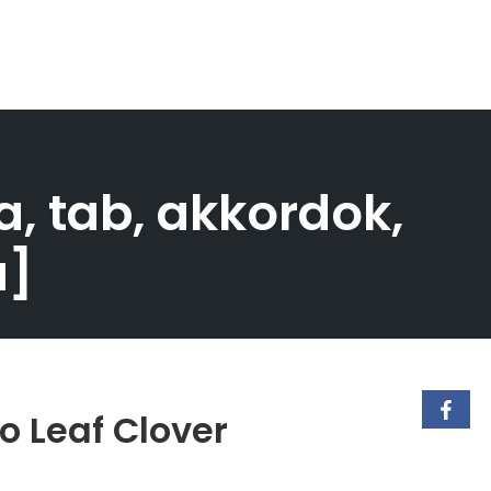
a, tab, akkordok,
a]
o Leaf Clover