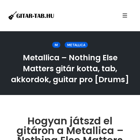
Toggle
naviga
Skip
to
M
METALLICA
content
Metallica – Nothing Else
Matters gitár kotta, tab,
akkordok, guitar pro [Drums]
Hogyan játszd el
gitáron a Metallica –