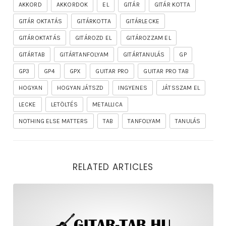
AKKORD
AKKORDOK
EL
GITÁR
GITÁR KOTTA
GITÁR OKTATÁS
GITÁRKOTTA
GITÁRLECKE
GITÁROKTATÁS
GITÁROZD EL
GITÁROZZAM EL
GITÁRTAB
GITÁRTANFOLYAM
GITÁRTANULÁS
GP
GP3
GP4
GPX
GUITAR PRO
GUITAR PRO TAB
HOGYAN
HOGYAN JÁTSZD
INGYENES
JÁTSSZAM EL
LECKE
LETÖLTÉS
METALLICA
NOTHING ELSE MATTERS
TAB
TANFOLYAM
TANULÁS
RELATED ARTICLES
rhapsody – the mighty ride of the firelord gitár kotta,