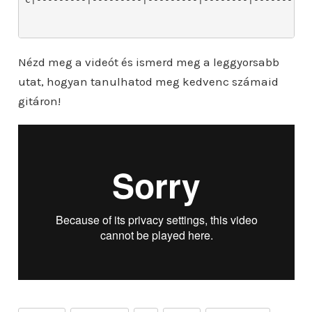
Nézd meg a videót és ismerd meg a leggyorsabb
utat, hogyan tanulhatod meg kedvenc számaid
gitáron!