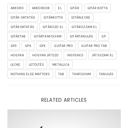
AKKORD
AKKORDOK
EL
GITÁR
GITÁR KOTTA
GITÁR OKTATÁS
GITÁRKOTTA
GITÁRLECKE
GITÁROKTATÁS
GITÁROZD EL
GITÁROZZAM EL
GITÁRTAB
GITÁRTANFOLYAM
GITÁRTANULÁS
GP
GP3
GP4
GPX
GUITAR PRO
GUITAR PRO TAB
HOGYAN
HOGYAN JÁTSZD
INGYENES
JÁTSSZAM EL
LECKE
LETÖLTÉS
METALLICA
NOTHING ELSE MATTERS
TAB
TANFOLYAM
TANULÁS
RELATED ARTICLES
rhapsody – the mighty ride of the firelord gitár kotta,