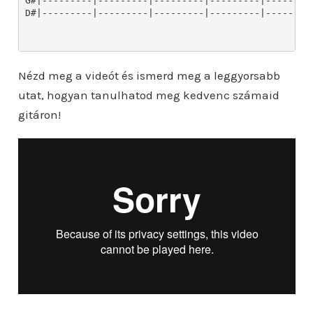
Nézd meg a videót és ismerd meg a leggyorsabb
utat, hogyan tanulhatod meg kedvenc számaid
gitáron!