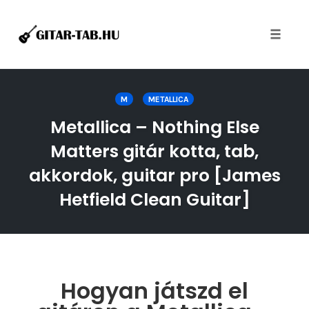
Toggle
naviga
Skip
to
M
METALLICA
content
Metallica – Nothing Else
Matters gitár kotta, tab,
akkordok, guitar pro [James
Hetfield Clean Guitar]
Hogyan játszd el