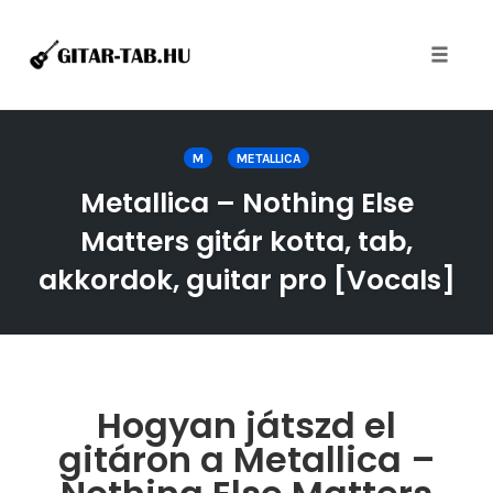
Toggle
naviga
Skip
to
M
METALLICA
content
Metallica – Nothing Else
Matters gitár kotta, tab,
akkordok, guitar pro [Vocals]
Hogyan játszd el
gitáron a Metallica –