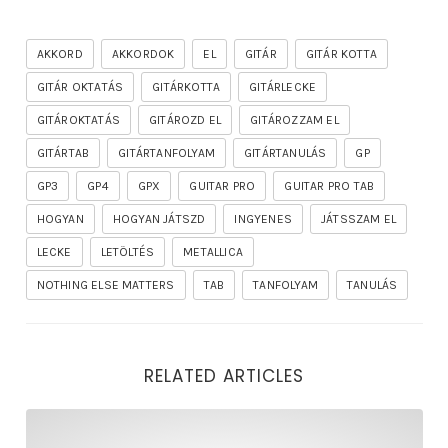
AKKORD
AKKORDOK
EL
GITÁR
GITÁR KOTTA
GITÁR OKTATÁS
GITÁRKOTTA
GITÁRLECKE
GITÁROKTATÁS
GITÁROZD EL
GITÁROZZAM EL
GITÁRTAB
GITÁRTANFOLYAM
GITÁRTANULÁS
GP
GP3
GP4
GPX
GUITAR PRO
GUITAR PRO TAB
HOGYAN
HOGYAN JÁTSZD
INGYENES
JÁTSSZAM EL
LECKE
LETÖLTÉS
METALLICA
NOTHING ELSE MATTERS
TAB
TANFOLYAM
TANULÁS
RELATED ARTICLES
rhapsody – the mighty ride of the firelord gitár kotta,