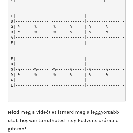
Nézd meg a videót és ismerd meg a leggyorsabb
utat, hogyan tanulhatod meg kedvenc számaid
gitáron!