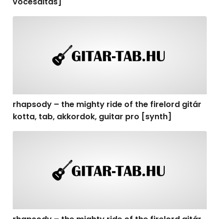
vocesaltas]
rhapsody – the mighty ride of the firelord gitár kotta, t
rhapsody – the mighty ride of the firelord gitár
kotta, tab, akkordok, guitar pro [synth]
rhapsody – the mighty ride of the firelord gitár kotta, 