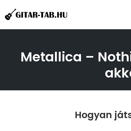
Skip
to
content
Metallica – Noth
akk
Hogyan játs