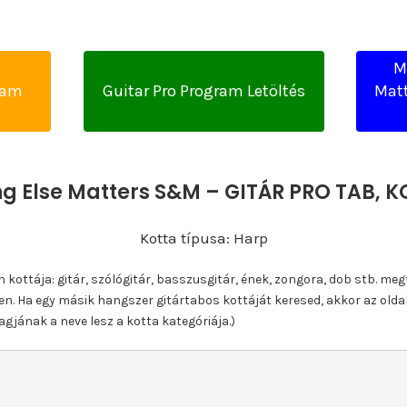
M
yam
Guitar Pro Program Letöltés
Matt
ng Else Matters S&M – GITÁR PRO TAB,
Kotta típusa: Harp
ottája: gitár, szólógitár, basszusgitár, ének, zongora, dob stb. meg
n. Ha egy másik hangszer gitártabos kottáját keresed, akkor az olda
gjának a neve lesz a kotta kategóriája.)