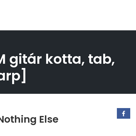
gitár kotta, tab,
arp]
Nothing Else