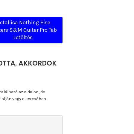
etallica Nothing Else
ers S&M Guitar Pro Tab
Letöltés
 KOTTA, AKKORDOK
található az oldalon, de
l alján vagy a keresőben