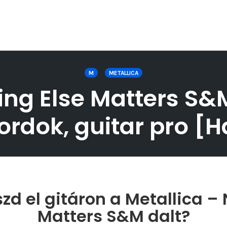
M
METALLICA
ing Else Matters S&M 
ordok, guitar pro [H
zd el gitáron a Metallica – 
Matters S&M dalt?