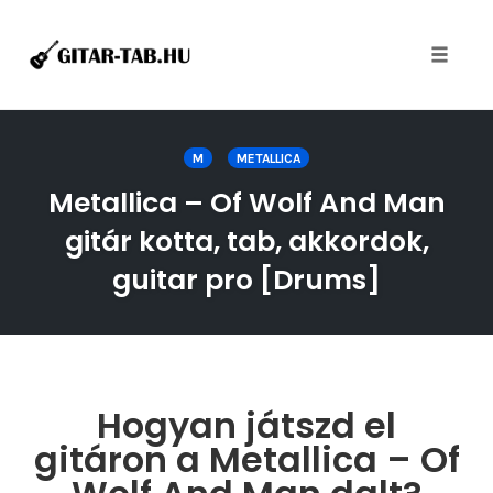
Toggle
naviga
Skip
to
M
METALLICA
content
Metallica – Of Wolf And Man
gitár kotta, tab, akkordok,
guitar pro [Drums]
Hogyan játszd el
gitáron a Metallica – Of