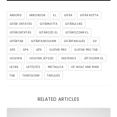
AKKORD
AKKORDOK
EL
GITÁR
GITÁR KOTTA
GITÁR OKTATÁS
GITÁRKOTTA
GITÁRLECKE
GITÁROKTATÁS
GITÁROZD EL
GITÁROZZAM EL
GITÁRTAB
GITÁRTANFOLYAM
GITÁRTANULÁS
GP
GP3
GP4
GPX
GUITAR PRO
GUITAR PRO TAB
HOGYAN
HOGYAN JÁTSZD
INGYENES
JÁTSSZAM EL
LECKE
LETÖLTÉS
METALLICA
OF WOLF AND MAN
TAB
TANFOLYAM
TANULÁS
RELATED ARTICLES
rhapsody – the mighty ride of the firelord gitár kotta,