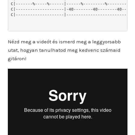
Nézd meg a videót és ismerd meg a leggyorsabb
utat, hogyan tanulhatod meg kedvenc számaid
gitáron!