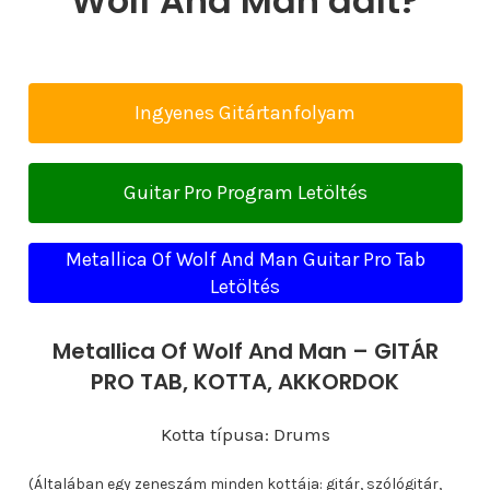
Wolf And Man dalt?
Ingyenes Gitártanfolyam
Guitar Pro Program Letöltés
Metallica Of Wolf And Man Guitar Pro Tab
Letöltés
Metallica Of Wolf And Man – GITÁR
PRO TAB, KOTTA, AKKORDOK
Kotta típusa: Drums
(Általában egy zeneszám minden kottája: gitár, szólógitár,